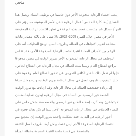
ملخص
يلعب اقتصاد الرعاية مدفوعة الأجر دورًا حاسمًا في توظيف النساء. ويعمل هذا
القطاع أيضا كآلية للحد من أعمال الرعاية داخل الأسر المعيشية، مما يؤثر على
المرأة بشكل غير متناسب. تبحث هذه الورقة في تطور اقتصاد الرعاية المدفوعة
الأجر في مصر، خلال الفترة 2009-2021، بالاعتماد على ثلاثة مصادر بيانات
مختلفة لتقييم الاتجاهات في العمالة وظروف العمل. توضح التحليلات أنه على
الرغم من الأهداف المعلنة لتنمية اقتصاد الرعاية المدفوعة الأجر، فقد تقلص
التوظيف في مجال الرعاية المدفوعة الأجر بمرور الوقت في مصر، مدفوعًا
بتراجع القطاع العام. وبينما نمت العمالة في مجال الرعاية في القطاع الخاص،
فإنها لم تفعل ذلك بالقدر الكافي للتعويض عن تدهور القطاع العام. وعلاوة على
ذلك، تدهورت ظروف العمل في مجال الرعاية بمرور الوقت، ويرجع ذلك جزئيا
إلى زيادة خصخصة العمالة في مجال الرعاية. وقد ازدادت مع مرور الوقت
الحصة غير الرسمية من العمالة في مجال الرعاية (بدون تغطية للضمان
الاجتماعي). وقد أثرت إضفاء الطابع غير الرسمي والخصخصة بشكل خاص على
النساء العاملات في مجال الرعاية المدفوعة الأجر. بينما لم تكن هناك فجوة في
أجور الرعاية في البداية، فقد تشكلت واحدة بمرور الوقت. إن تشجيع نمو
اقتصاد الرعاية المدفوعة الأجر ليس فقط، ولكن أيضًا ظروف العمل اللائقة
والمنصفة هي قضية ملحة للتنمية البشرية وعمالة المرأة.