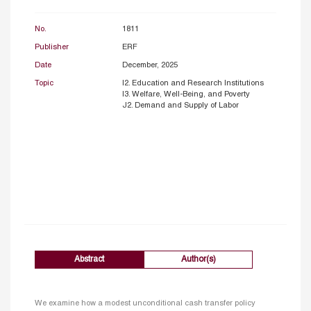
No.
1811
Publisher
ERF
Date
December, 2025
Topic
I2. Education and Research Institutions
I3. Welfare, Well-Being, and Poverty
J2. Demand and Supply of Labor
Abstract
Author(s)
We examine how a modest unconditional cash transfer policy