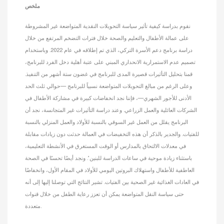
ملخص
نقوم بدراسة كيفية تأثير سياسة التحويلات النقدية المتواضعة غير المشروطة
على عمالة الأطفال والتعليم والصحة خلال فترات التضخم المرتفع من خلال
دراسة برنامج دعم الأسرة التركي، الذي تم إطلاقه في عام 2022. وباستخدام
تصميم عدم الاستمرارية الانحداري المبني على عتبة أهلية دخل الفرد للبرنامج،
قمنا بتحليل التأثيرات قصيرة المدى للبرنامج في غضون ستة أشهر من التنفيذ.
وعلى الرغم من مبالغ التحويلات المتواضعة نسبياً للبرنامج —حوالي ثلث الحد
الأدنى للأجور الشهري—، فإننا نجد انخفاضات كبيرة في مشاركة الأطفال في
الشركات العائلية والعمل الزراعي. وعند دراسة التأثيرات غير المتجانسة، نجد أن
البرنامج يقلل من العمل غير السوقي بالنسبة للأولاد والعمل المنزلي بالنسبة
للفتيات. والجدير بالذكر أن هذه التخفيضات في العمالة حدثت دون زيادات مقابلة
في معدلات الالتحاق بالمدارس أو الوقت المستغرق في الأنشطة التعليمية،
باستثناء زيادة موحية في ساعات الدراسة للبنين’. ونجد أيضًا تحسنًا في الصحة
العاطفية للأطفال واستهلاك البروتين اليومي للأولاد في المقام الأول، وانخفاضًا
في العادات الغذائية غير الصحية بين الفتيات. تشير النتائج التي توصلنا إليها إلى أنه
حتى سياسة النقل المتواضعة يمكن أن تعزز رعاية الطفل من خلال قنوات
متعددة.