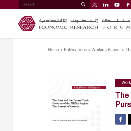
Home
>
Publications
>
Working Papers
>
Th
Work
The 
Purs