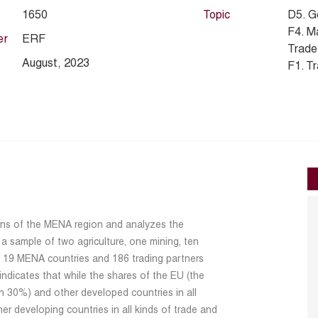
1650
Topic
D5. Ge
F4. M
er
ERF
Trade
August, 2023
F1. T
erns of the MENA region and analyzes the
a sample of two agriculture, one mining, ten
f 19 MENA countries and 186 trading partners
 indicates that while the shares of the EU (the
an 30%) and other developed countries in all
er developing countries in all kinds of trade and