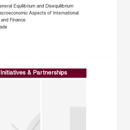
neral Equilibrium and Disequilibrium
acroeconomic Aspects of International
 and Finance
rade
Initiatives & Partnerships