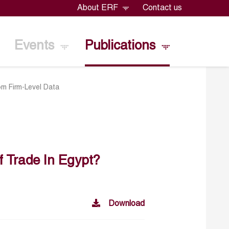
About ERF
Contact us
Events
Publications
om Firm-Level Data
f Trade In Egypt?
Download