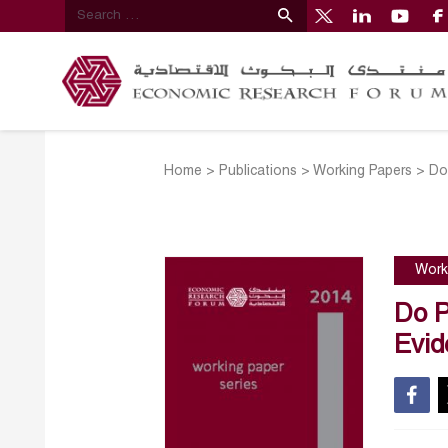
Home
>
Publications
>
Working Papers
>
Do
Work
Do P
Evid