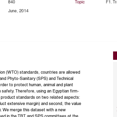
840
Topic
F1. T
June, 2014
ion (WTO) standards, countries are allowed
 and Phyto-Sanitary (SPS) and Technical
rder to protect human, animal and plant
 safety. Therefore, using an Egyptian firm-
f product standards on two related aspects:
roduct extensive margin) and second, the value
). We merge this dataset with a new
ised in the TBT and SPS committees at the