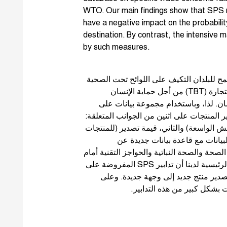
WTO. Our main findings show that SPS
have a negative impact on the probabili
destination. By contrast, the intensive m
by such measures.
وفقا لمعايير منظمة التجارة العالمية (WTO) ، ن التكيف على اللوائح تحت الصحية
والصحة النباتيةو (SPS) اتفاقيات العوائق الفنية للتجارة (TBT) من أجل حماية الإنسان
ان. لذا، وباستخدام مجموعة بيانات على
ر المنتجات على اثنين من الجوانب المتعلقة
ش الواسعة) والثاني، قيمة تصدير (للمنتجات
يانات مع قاعدة بيانات جديدة عن
لصحة والصحة النباتية والحواجز التقنية أمام
التجارة في منظمة التجارة العالمية. تظهر النتائج الرئيسية لدينا أن تدابير SPS المفروضة على
صدير منتج جديد إلى وجهة جديدة. وعلى
ت بشكل كبير من هذه التدابير