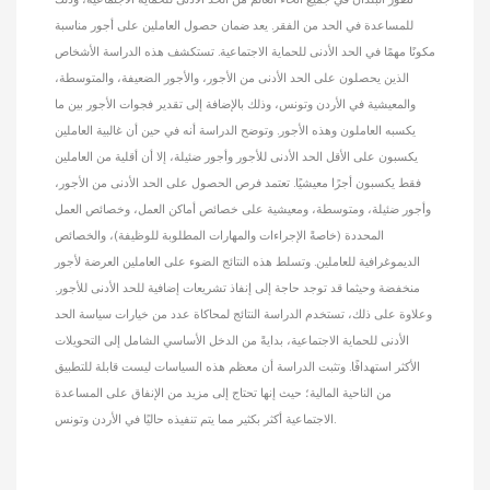
تطور البلدان في جميع أنحاء العالم من الحد الأدنى للحماية الاجتماعية، وذلك
للمساعدة في الحد من الفقر. يعد ضمان حصول العاملين على أجور مناسبة
مكونًا مهمًا في الحد الأدنى للحماية الاجتماعية. تستكشف هذه الدراسة الأشخاص
الذين يحصلون على الحد الأدنى من الأجور، والأجور الضعيفة، والمتوسطة،
والمعيشية في الأردن وتونس، وذلك بالإضافة إلى تقدير فجوات الأجور بين ما
يكسبه العاملون وهذه الأجور. وتوضح الدراسة أنه في حين أن غالبية العاملين
يكسبون على الأقل الحد الأدنى للأجور وأجور ضئيلة، إلا أن أقلية من العاملين
فقط يكسبون أجرًا معيشيًا. تعتمد فرص الحصول على الحد الأدنى من الأجور،
وأجور ضئيلة، ومتوسطة، ومعيشية على خصائص أماكن العمل، وخصائص العمل
المحددة (خاصةً الإجراءات والمهارات المطلوبة للوظيفة)، والخصائص
الديموغرافية للعاملين. وتسلط هذه النتائج الضوء على العاملين العرضة لأجور
منخفضة وحيثما قد توجد حاجة إلى إنفاذ تشريعات إضافية للحد الأدنى للأجور.
وعلاوة على ذلك، تستخدم الدراسة النتائج لمحاكاة عدد من خيارات سياسة الحد
الأدنى للحماية الاجتماعية، بدايةً من الدخل الأساسي الشامل إلى التحويلات
الأكثر استهدافًا. وتثبت الدراسة أن معظم هذه السياسات ليست قابلة للتطبيق
من الناحية المالية؛ حيث إنها تحتاج إلى مزيد من الإنفاق على المساعدة
الاجتماعية أكثر بكثير مما يتم تنفيذه حاليًا في الأردن وتونس.