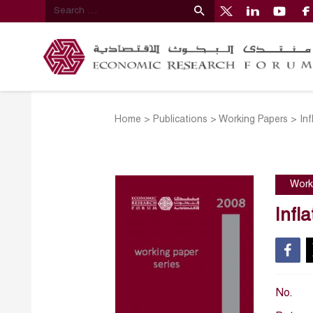
Home
>
Publications
>
Working Papers
>
Inf
Work
Infl
No.