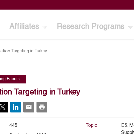
Affiliates
Research Programs
lation Targeting in Turkey
ing Papers
ation Targeting in Turkey
445
Topic
E5. Mo
Suppl