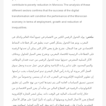
contribute to poverty reduction in Morocco. The analysis of these
different sectors confirms that the success of the digital
transformation will condition the performance of the Moroccan
economy in terms of employment, growth and reduction of
inequalities.
ملخص:
يولد التحول الرقمي الكثير من الاهتمام في جميع أنحاء العالم وكذلك فى
المغرب. ويتم هذا التحول بشكل أفقي حيث يطبق فى كل قطاعات النشاط
الاقتصادي. في هذا المقال، نقترح طرح بعض الآثار التي يمكن أن تحدثها الرقمنة
على القطاعات الرئيسية للاقتصاد المغربي، ونقترح بعض السبل للحلول. وبخلاف
الآثار السلبية المفترض حدوثها نتيجة للتحول الرقمي من حيث فقدان الوظائف
والنمو المحدود، فإن تدابير زيادة الإنتاجية وخلق فرص عمل جديدة وجعل سوق
العمل أكثر مرونة أو زيادة رأس المال البشري تبدو استراتيجيات يجب دراستها.
إن تطوير الحكومة الإلكترونية في المغرب لابد له أن يستمر، وخصوصاً من خلال
تحسين تنسيق السياسات العامة التى يتم تنفيذها كجزء من نهج عالمي. إن تطبيق
التكنولوجيات الرقمية في القطاع المالي من شأنه أن يعزز النمو الاقتصادي من
خلال إتاحة الخدمات المالية. في الوقت ذاته، يمكن لنشر التجارة الإلكترونية
كقطاع يعزز الأعمال التجارية ويسهلها أن يكون له تأثيرًا كبيرًا على هياكل الأعمال
التقليدية. وأخيرًا، فإن رقمنة قطاع الزراعة ينظر إليه كأحد الحلول لمعالجة بعض