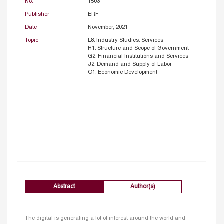
No.
1503
Publisher
ERF
Date
November, 2021
Topic
L8. Industry Studies: Services
H1. Structure and Scope of Government
G2. Financial Institutions and Services
J2. Demand and Supply of Labor
O1. Economic Development
Abstract
Author(s)
The digital is generating a lot of interest around the world and