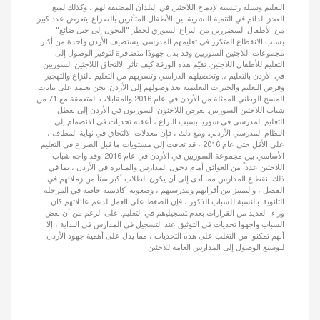
التعليم وسيلة رئيسية لإدماج اللاجئين في البلدان المضيفة لهم ، وكذلك لمنع
العجز الدائم في التنمية البشرية بين الأطفال المتأثرين بالصراع. يتعرض عدد كبير
من الأطفال المتضررين من النزاع السوري لخطر "التحول إلى جيل ضائع"
بسبب الانقطاع المتكرر في تعليمهم المدرسي. يستضيف الأردن واحدة من أكبر
مجموعات اللاجئين السوريين وقد بذل جهودًا متضافرة لتوفير الوصول إلى
التعليم للأطفال اللاجئين. تقيّم هذه الورقة كيف تأثر الالتحاق اللاجئين السوريين
في الأردن بالتعليم ،, وتحصيلهم الدراسي وتسربهم من التعليم بالنزاع والتهجير
وفرص التعليم والخبرات التعليمية بعد وصولهم إلى الأردن. نحن نعتمد على بيانات
المسح الوطني الممثلة من الأردن في عام 2016 والمقابلات المتعمقة مع 71 من
شباب اللاجئين السوريين. ﺗﻌﺮض اﻟﻼﺟﺌﻮن اﻟﺴﻮرﻳﻮن ﻓﻲ اﻷردن إﻟﻰ ﺗﻌﻄﻞ
اﻟﺘﻌﻠﻴﻢ اﻟﻤﺪرﺳﻲ ﻓﻲ ﺳﻮرﻳﺎ ﺑﺴﺒﺐ اﻟﻨﺰاع ، أعقبه ﺗﺤﺪﻳﺎت ﻓﻲ اﻻﻧﻀﻤﺎم إﻟﻰ
اﻟﻨﻈﺎم اﻟﻤﺪرﺳﻲ اﻷردﻧﻲ. ومع ذلك ، فإن معدلات الالتحاق في نهاية المطاف ،
على الأقل حتى عام 2016 ، قد تعافت إلى مستويات ما قبل الصراع في التعليم
الأساسي بين مجموعة السوريين في الأردن في عام 2016. وقد واجه شباب
اللاجئين عدداً من العوائق أمام دخول المدارس والمثابرة في الأردن ، بما في
ذلك انقطاع المدارس مما أدى إلى أن يكون الطلاب أكبر سناً من زملائهم في
الفصل ، والتمييز بين أقرانهم ومدرسيهم ، وصعوبة أكاديمية خاصة في المرحلة
الثانوية. ﺑﺎﻟﻨﺴﺒﺔ ﻟﻠﺸﺒﺎب اﻟﺬكور ، ﻓﺈن اﻟﻀﻐﻂ ﻋﻠﻰ اﻟﻌﻤﻞ ﻟﺪﻋﻢ ﻋﺎﺋﻼﺗﻬﻢ كان
وراء اﻟﻌﺪﻳﺪ ﻣﻦ اﻟﻘﺮارات بعدم ﺘﺴﺠﻴﻠﻴهم في التعليم. على الرغم من أن بعض
الشباب واجهوا تحديات في التوثيق عند التسجيل في المدارس في البداية ، إلا
أنهم تمكنوا من التغلب على هذه التحديات ، مما يدل على أهمية جهود الأردن
لتوسيع الوصول إلى المدارس العامة للاجئين