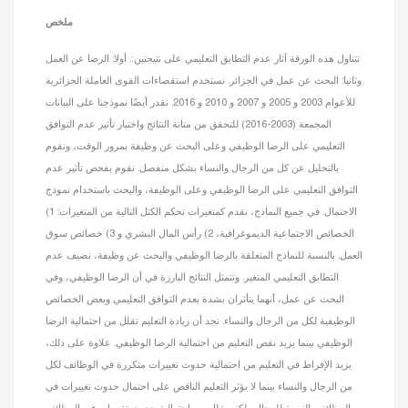
ملخص
تتناول هذه الورقة آثار عدم التطابق التعليمي على نتيجتين:. أولا: الرضا عن العمل
وثانيا: البحث عن عمل في الجزائر. نستخدم استقصاءات القوى العاملة الجزائرية
للأعوام 2003 و 2005 و 2007 و 2010 و 2016. نقدر أيضًا نموذجنا على البيانات
المجمعة (2003-2016) للتحقق من متانة النتائج واختبار تأثير عدم التوافق
التعليمي على الرضا الوظيفي وعلى البحث عن وظيفة بمرور الوقت، ونقوم
بالتحليل عن كل من الرجال والنساء بشكل منفصل. نقوم بفحص تأثير عدم
التوافق التعليمي على الرضا الوظيفي وعلى الوظيفة، والبحث باستخدام نموذج
الاحتمال. في جميع النماذج، نقدم كمتغيرات تحكم الكتل التالية من المتغيرات: 1)
الخصائص الاجتماعية الديموغرافية، 2) رأس المال البشري و 3) خصائص سوق
العمل. بالنسبة للنماذج المتعلقة بالرضا الوظيفي والبحث عن وظيفة، نضيف عدم
التطابق التعليمي المتغير. وتتمثل النتائج البارزة في أن الرضا الوظيفي، وفي
البحث عن عمل، أنهما يتأثران بشدة بعدم التوافق التعليمي وبعض الخصائص
الوظيفية لكل من الرجال والنساء. نجد أن زيادة التعليم تقلل من احتمالية الرضا
الوظيفي بينما يزيد نقص التعليم من احتمالية الرضا الوظيفي. علاوة على ذلك،
يزيد الإفراط في التعليم من احتمالية حدوث تغييرات متكررة في الوظائف لكل
من الرجال والنساء بينما لا يؤثر التعليم الناقص على احتمال حدوث تغييرات في