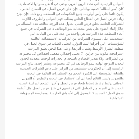
العوامل الرئيسية التي تحدد الربيع العربي. وحتى في أفضل سنواتها الاقتصادية،
كان "نمو البطالة" قضية. وبالتالي، فإن خلق فرص العمل، في القطاع الخاص،
يكون دائما على رأس أولويات جميع الحكومات في المنطقة. ومع ذلك، فإن نجاح
زيادة فرص العمل في القطاع الخاص يتطلب فهم العوامل والظروف اللازمة
للشركات الخاصة لخلق فرص العمل. تحاول هذه الورقة معالجة هذه المسألة من
خلال إلقاء الضوء على بعض محددات نمو الوظائف داخل الشركات في جميع
أنحاء المنطقة. هذه الدراسة هي واحدة من عدد قليل من البيانات التي
استخدمت على مستوى الشركات من الدراسات الاستقصائية العالمية
للمؤسسات، التي أجراها البنك الدولي، لتحليل الطلب في سوق العمل في
منطقة الشرق الأوسط وشمال أفريقيا. وعلى هذا النحو، تطبق الدراسة
استراتيجية مكونة من جزئين: 1) تحليل إحصائي مفصل لخصائص كل مجموعة
من الشركات، و2) تقدير اقتصادي باستخدام انحدارات لوجيت متعددة الحدود
لتحديد الدوافع الهامة لنمو الوظائف في كل مجموعة. وتشير إحدى نتائج الدراسة
الرئيسية إلى أن الحكومات ستستفيد من التركيز على دعم الشركات الجديدة
والشابة المتوسطة إلى الكبيرة الحجم مع الاستثمارات القائمة في البحث
والتطوير. وتشير النتائج أيضا إلى أن الاستثمار في البحث والتطوير أو التمويل
الوطني يرتبط ارتباطا إيجابيا بإيجاد فرص العمل. وأخيرا، تشجع الدراسة البحث
الجديد على المزيد من العوامل التي قد تسهم في خلق فرص العمل مثل أنظمة
سوق العمل؛ السياسية؛ الوصول إلى الأسواق الخارجية؛ وممارسة المسؤولية
الاجتماعية