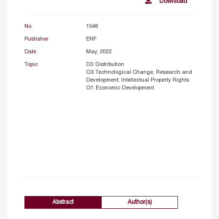
Download
No.
1548
Publisher
ERF
Date
May, 2022
Topic
D3. Distribution
O3. Technological Change, Research and
Development, Intellectual Property Rights
O1. Economic Development
Abstract
Author(s)