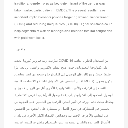
traditional gender roles as key determinant of the gender gap in
labor market participation in EMDEs. The present results have
important implications for policies targeting women empowerment
(SDG5) and reducing inequalities (SDG10). Digital solutions could
help segments of women manage and balance familial obligations
with paid work better.
ملخص
سرَّعت أزمة فيروس كورونا الجديد COVID-19 من استخدام الحلول القائمة
على تكنولوجيا المعلومات، حيث أصبح التعلم الإلكتروني والعمل عن بُعد أمرًا
طبيعيًا جديدًا. ومع ذلك، فإن الوصول إلى التكنولوجيا واستخدامها ليسا محايدين
بين الجنسين. في الأسواق الناشئة والاقتصادات النامية (EMDEs)، يكون وصول
النساء إلى الإنترنت والأدوات التكنولوجية الأخرى أقل من الرجال. قد يؤدي
الوصول المحدود إلى التكنولوجيا إلى إعاقة وصول المرأة إلى الفرص الاقتصادية.
وهكذا، تبحث هذه الورقة في تأثير الفجوة الرقمية بين الجنسين على الفجوة بين
الجنسين في المشاركة في سوق العمل، والسيطرة على الفجوة بين الجنسين
في التعليم، والأعراف الاجتماعية وخصائص الاقتصاد الكلي الأخرى في بلدان
الأسواق الصاعدة والبلدان المتقدمة النمو. باستخدام مؤشرات التنمية العالمية