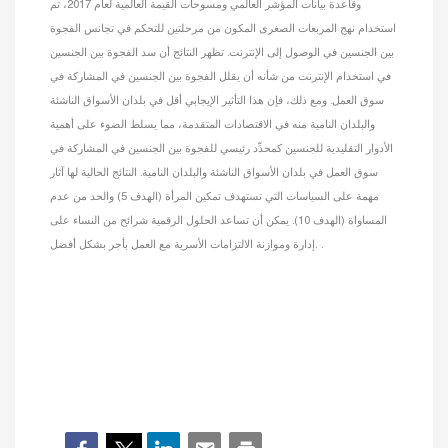
وقاعدة بيانات المؤشر العالمي ومسوحات القيمة العالمية لعام 2017، تم
استخدام نهج المربعات الصغرى المكون من مرحلتين للتحكم في تجانس الفجوة
بين الجنسين في الوصول إلى الإنترنت. تظهر النتائج أن سد الفجوة بين الجنسين
في استخدام الإنترنت من شأنه أن يقلل الفجوة بين الجنسين في المشاركة في
سوق العمل. ومع ذلك، فإن هذا التأثير الإيجابي أقل في بلدان الأسواق الناشئة
والبلدان النامية منه في الاقتصادات المتقدمة، مما يسلط الضوء على أهمية
الأدوار التقليدية للجنسين كمحدِّد رئيسي للفجوة بين الجنسين في المشاركة في
سوق العمل في بلدان الأسواق الناشئة والبلدان النامية. النتائج الحالية لها آثار
مهمة على السياسات التي تستهدف تمكين المرأة (الهدف 5) والحد من عدم
المساواة (الهدف 10). يمكن أن تساعد الحلول الرقمية شرائح من النساء على
إدارة وموازنة الالتزامات الأسرية مع العمل بأجر بشكل أفضل. .