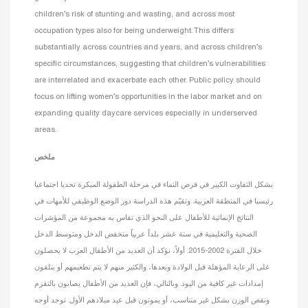
children’s risk of stunting and wasting, and across most
occupation types also for being underweight. This differs
substantially across countries and years, and across children’s
specific circumstances, suggesting that children’s vulnerabilities
are interrelated and exacerbate each other. Public policy should
focus on lifting women’s opportunities in the labor market and on
expanding quality daycare services especially in underserved
areas.
ملخص
يشكل التفاوت الكبير في فرص النماء في مرحلة الطفولة المبكرة تحديا اجتماعيا
رئيسيا في المنطقة العربية. وتقيّم هذه الدراسة دور الوضع الوظيفي للأمهات في
النتائج الإنمائية للأطفال على النحو الذي تقاس به مجموعة من المؤشرات
الصحية والتعليمية في ستة عشر بلداً عربياً منخفض الدخل ومتوسط الدخل
خلال الفترة 2002-2015. أولاً، نؤكد أن العديد من الأطفال العرب لا يحصلون
على الرعاية المؤهلة قبل الولادة وبعدها، والكثير منهم لا يتم تطعيمهم أو يتلقون
إمدادات غير كافية من اليود. وبالتالي، فإن العديد من الأطفال يصابون بالتقزم
ونقص الوزن بشكل غير متناسب، أو يموتون قبل عيد ميلادهم الأول. توجد أوجه