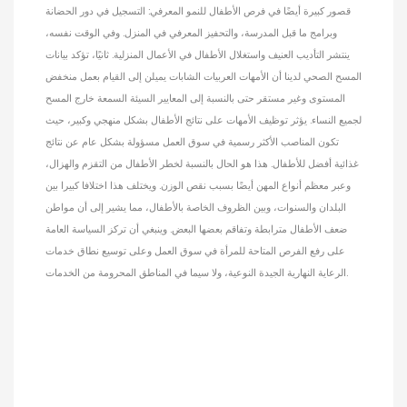
قصور كبيرة أيضًا في فرص الأطفال للنمو المعرفي: التسجيل في دور الحضانة
وبرامج ما قبل المدرسة، والتحفيز المعرفي في المنزل. وفي الوقت نفسه،
ينتشر التأديب العنيف واستغلال الأطفال في الأعمال المنزلية. ثانيًا، تؤكد بيانات
المسح الصحي لدينا أن الأمهات العربيات الشابات يميلن إلى القيام بعمل منخفض
المستوى وغير مستقر حتى بالنسبة إلى المعايير السيئة السمعة خارج المسح
لجميع النساء. يؤثر توظيف الأمهات على نتائج الأطفال بشكل منهجي وكبير، حيث
تكون المناصب الأكثر رسمية في سوق العمل مسؤولة بشكل عام عن نتائج
غذائية أفضل للأطفال. هذا هو الحال بالنسبة لخطر الأطفال من التقزم والهزال،
وعبر معظم أنواع المهن أيضًا بسبب نقص الوزن. ويختلف هذا اختلافا كبيرا بين
البلدان والسنوات، وبين الظروف الخاصة بالأطفال، مما يشير إلى أن مواطن
ضعف الأطفال مترابطة وتفاقم بعضها البعض. وينبغي أن تركز السياسة العامة
على رفع الفرص المتاحة للمرأة في سوق العمل وعلى توسيع نطاق خدمات
الرعاية النهارية الجيدة النوعية، ولا سيما في المناطق المحرومة من الخدمات.