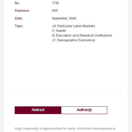
No.
1732
Publisher
ERF
Date
September, 2024
Topic
J4. Particular Labor Markets
I1. Health
I2. Education and Research Institutions
J1. Demographic Economics
Abstract
Author(s)
High inequality of opportunities for early childhood development is