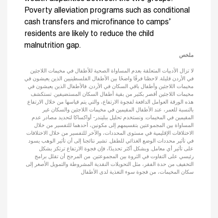
Poverty alleviation programs such as conditional
cash transfers and microfinance to camps’
residents are likely to reduce the child
malnutrition gap.
ملخص
لا تزال الأدبيات المتعلقة بعدم المساواة الصحية للأطفال في مخيمات اللاجئين
في الأردن قليلة. لاحظنا فرقًا واضحًا بين الأطفال الفلسطينيين الذين يعيشون في
مخيمات اللاجئين وأطفال باقي السكان في الأردن. فالأطفال الذين يعيشون في
مخيمات اللاجئين أقصر بكثير من بقية أطفال السكان المستضيفين. تستكشف
هذه الورقة العوامل الدافعة لفجوة الارتفاع، والتي يتم قياسها من خلال الارتفاع
بالنسبة للعمر، عند الأطفال المقيمين في مخيمات اللاجئين والسكان غير
المقيمين في المخيمات. ونستخدم تحليل ببليندر- أواكساكا لتحديد مصادر عدم
المساواة بين المجموعتين بتقسيمهم إلى مكونين، أحدهما للتفسير من خلال
الاختلافات الإقليمية في مستوى المحددات، والآخر للتفسير من خلال الاختلافات
في تأثير محددات الوضع الغذائي للطفل. تشير نتائجنا إلى أن تأثير الوهب يسود
على تأثير أي معامل. وبشكل أكثر تحديدًا، فإن فجوة الارتفاع ترتكز بشكل
رئيسي على التفاوت في الثروة بين المجموعتين. من المرجح أن تقلل برامج
التخفيف من حدة الفقر، مثل التحويلات النقدية المشروطة والتمويل الأصغر إلى
سكان المخيمات، من فجوة سوء التغذية لدى الأطفال