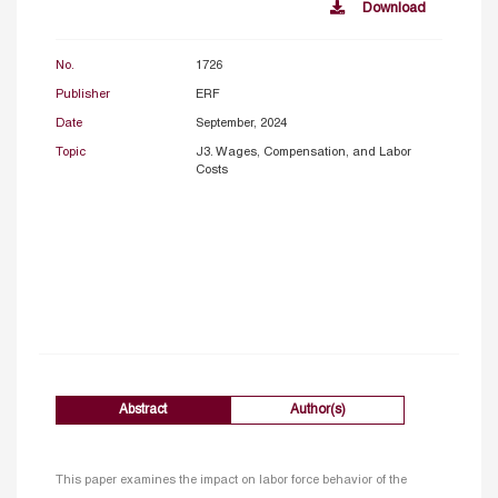
Download
No.
1726
Publisher
ERF
Date
September, 2024
Topic
J3. Wages, Compensation, and Labor
Costs
Abstract
Author(s)
This paper examines the impact on labor force behavior of the