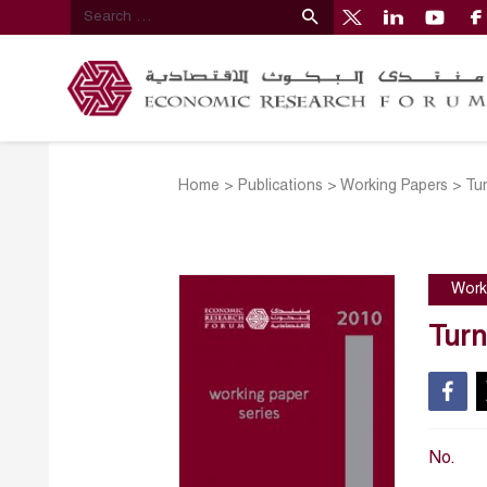
Home
>
Publications
>
Working Papers
>
Tu
Work
Turn
No.