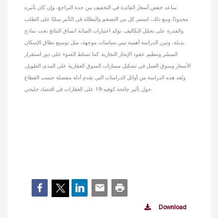
ساعد خفض أسعار الفائدة في التخفيف من حدة التراجع، وإن كان تأثيره
محدودًا. ومع ذلك، استمر كل من التضخم والبطالة في التأثير سلبًا على الطلب
والقدرة على تحمّل التكاليف. تؤكد اختبارات المتانة اتساق النتائج تحت نماذج
بديلة، وتبرز الدراسة أهمية تبني سياسات موجهة، مثل توسيع نطاق الإسكان
الميسّر وتنظيم عقود الإيجار التجارية. كما تسلط الضوء على دور استقرار
الأسعار وسوق العمل في تشكيل مسارات السوق العقارية على المدى الطويل.
وتُعد هذه الدراسة من أوائل الدراسات التي تقدم أدلة مفصلة حسب القطاع
حول تأثير جائحة كوفيد-19 على العقارات في اقتصاد خليجي.
Download