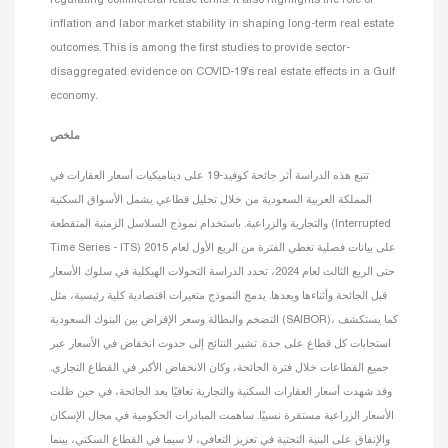
inflation and labor market stability in shaping long-term real estate
outcomes. This is among the first studies to provide sector-
disaggregated evidence on COVID-19’s real estate effects in a Gulf
economy.
ملخص
تتبع هذه الدراسة أثر جائحة كوفيد-19 على ديناميكيات أسعار العقارات في
المملكة العربية السعودية من خلال تحليل قطاعي يشمل الأسواق السكنية
والتجارية والزراعية. باستخدام نموذج السلاسل الزمنية المتقطعة (Interrupted
Time Series - ITS) على بيانات فصلية تغطي الفترة من الربع الأول لعام 2015
حتى الربع الثالث لعام 2024، تحدد الدراسة التحولات الهيكلية في سلوك الأسعار
قبل الجائحة وأثناءها وبعدها. يدمج النموذج متغيرات اقتصادية كلية رئيسية، مثل
التضخم والبطالة وسعر الإقراض بين البنوك السعودية (SAIBOR)، كما يستكشف
استجابات كل قطاع على حدة. تشير النتائج إلى حدوث انخفاض في الأسعار عبر
جميع القطاعات خلال فترة الجائحة، وكان الانخفاض الأكبر في القطاع التجاري.
وقد شهدت أسعار العقارات السكنية والتجارية تعافيًا بعد الجائحة، في حين ظلت
الأسعار الزراعية مستقرة نسبيًا. ساهمت المبادرات الحكومية في مجال الإسكان
والإنفاق على البنية التحتية في تعزيز التعافي، لا سيما في القطاع السكني، بينما