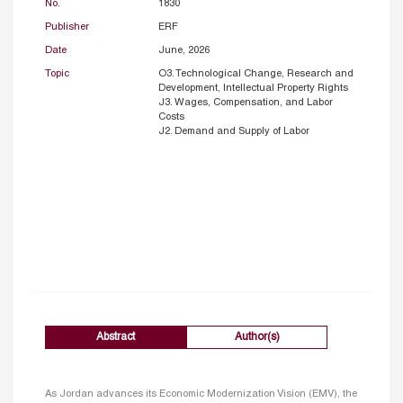
No.
1830
Publisher
ERF
Date
June, 2026
Topic
O3. Technological Change, Research and
Development, Intellectual Property Rights
J3. Wages, Compensation, and Labor
Costs
J2. Demand and Supply of Labor
Abstract
Author(s)
As Jordan advances its Economic Modernization Vision (EMV), the