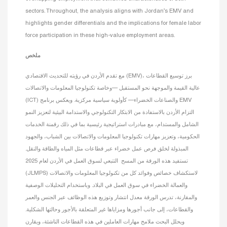
sectors. Throughout, the analysis aligns with Jordan’s EMV and
highlights gender differentials and the implications for female labor
force participation in these high-value employment areas.
ملخص
مع تقدم الأردن في رؤيته للتحديث الاقتصادي (EMV)، برز توسيع القطاعات
عالية القيمة والموجهة نحو المستقبل —وخاصة تكنولوجيا المعلومات والاتصالات
(ICT) والصناعات الخضراء— كأولوية سياسية مركزية. ويعكس برنامج EMV
التزام الأردن بالاستفادة من الابتكار التكنولوجي والاستدامة البيئية لتعزيز النمو
الشامل والمستدام، مع مبادرات استراتيجية رئيسية بما في ذلك رقمنة الخدمات
الحكومية، وتعزيز مهارات تكنولوجيا المعلومات والاتصالات بين الشباب، والجهود
المبذولة لخلق فرص عمل خضراء عبر قطاعات مثل المياه والطاقة والنقل.
تستفيد هذه الورقة من المسح التتبعي لسوق العمل في الأردن لعام 2025
(JLMPS) لاستكشاف خصائص وفوائد كل من تكنولوجيا المعلومات والاتصالات
والعمالة الخضراء في سوق العمل في البلاد. وباستخدام التحليلات الوصفية
والمقارنة، تدرس الورقة معدل انتشار وتوزيع هذه الوظائف عبر الجنس والعمر
والقطاعات، إلى جانب أجورها ومزاياها غير المتعلقة بالأجور وحالتها الشكلية.
ويحلل البحث ملامح مهارات العاملين في هذه القطاعات الناشئة، ويقارن