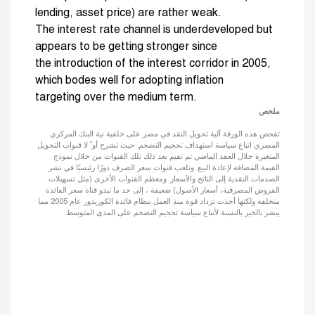
lending, asset price) are rather weak.
The interest rate channel is underdeveloped but
appears to be getting stronger since
the introduction of the interest corridor in 2005,
which bodes well for adopting inflation
targeting over the medium term.
ملخص
تفحص هذه الورقة آلية تحويل النقد في مصر على خلفية نية البنك المركزي
المصري اتباع سياسة استهداف تحجيم التضخم. حيث تشرح أو ً لا قنوات التحويل
المتغيرة خلال العقد الماضي ثم تقيم بعد ذلك تلك القنوات من خلال نموذج
القيمة المضافة لإعادة البيع. وتلعب قنوات سعر الصرف دورًا رئيسيًا في نشر
الصدمات النقدية إلى الناتج والأسعار. ومعظم القنوات الأخرى (مثل تسهيلات
القروض المصرفية، أسعار الأصول) ضعيفة ، إلى حد ما تبدو قناة سعر الفائدة
متخلفة ولكنها أخذت تزداد قوة منذ العمل بنظام فائدة الكوريدور عام 2005 مما
يبشر بالخير بالنسبة لأتباع سياسة تحجيم التضخم على المدى المتوسط