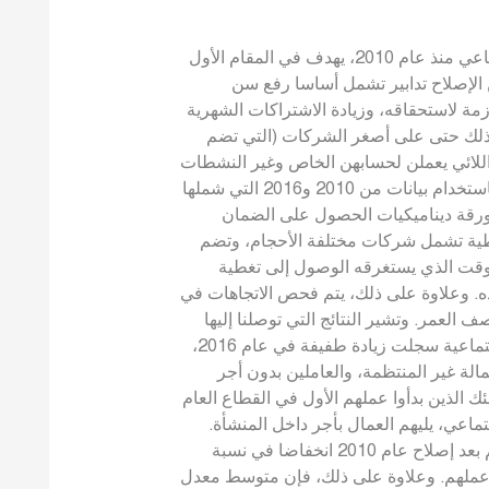
شهد الأردن إصلاحًا كبيرًا في مجال الضمان الاجتماعي منذ عام 2010، يهدف في المقام الأول
 الإصلاح تدابير تشمل أساسا رفع سن
لازمة لاستحقاقه، وزيادة الاشتراكات الشهرية
لك حتى على أصغر الشركات (التي تضم
للائي يعملن لحسابهن الخاص وغير النشطات
بالمشاركة في نظام الضمان الاجتماعي طوعا. وباستخدام بيانات من 2010 و2016 التي شملها
لورقة ديناميكيات الحصول على الضمان
 إصلاح عام 2010 وحدوث تغطية تشمل شركات مختلفة الأحجام، وتضم
وقت الذي يستغرقه الوصول إلى تغطية
ه. وعلاوة على ذلك، يتم فحص الاتجاهات في
 العمر. وتشير النتائج التي توصلنا إليها
إلى أنه يبدو أن المعدل العام لمظلة التأمينات الاجتماعية سجلت زيادة طفيفة في عام 2016،
الة غير المنتظمة، والعاملين بدون أجر
( الذين بدأوا عملهم الأول في القطاع العام
جتماعي، يليهم العمال بأجر داخل المنشأة
وقد شهد الرجال والنساء الذين بدأوا أول عمل لهم بعد إصلاح عام 2010 انخفاضا في نسبة
 عملهم. وعلاوة على ذلك، فإن متوسط معدل