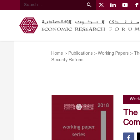
Home
>
Publications
>
Working Papers
>
The
Security Reform
Work
The 
Comp