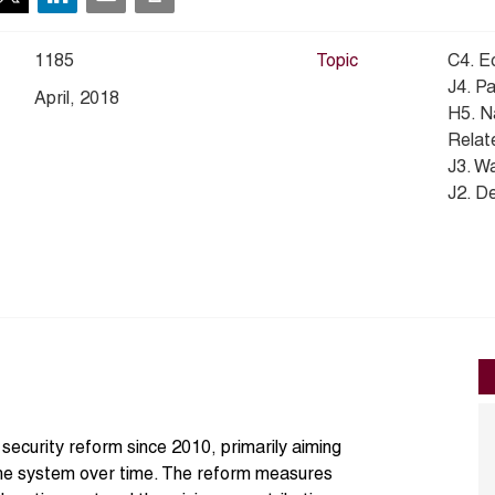
1185
Topic
C4. E
J4. P
April, 2018
H5. N
Relate
J3. W
J2. D
security reform since 2010, primarily aiming
f the system over time. The reform measures