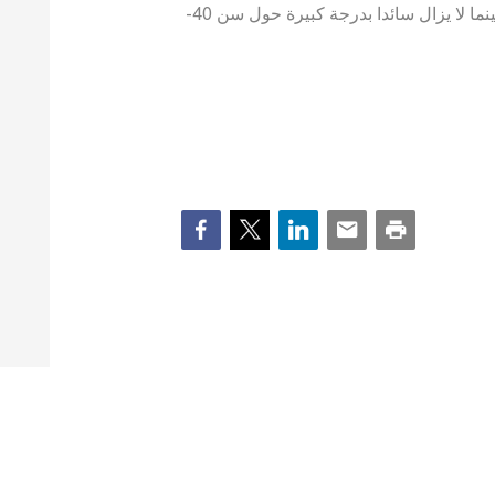
التقاعد المبكر انخفض بشكل طفيف بين الرجال بينما لا يزال سائدا بدرجة كبيرة حول سن 40-