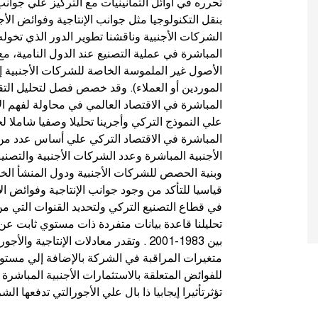
تحرره في أوائل الثمانينيات مع التركيز علي جوانب 
بنقل التكنولوجيا مثل جوانب الإنتاجية وفوائض الأ
الشركات الأجنبية وناقشنا تطوير الدور الذي تخوله 
المباشرة في عملية التصنيع عند الدول النامية، مع 
الأصول غير الملموسة الخاصة للشركات الأجنبية إل
الموردين أو العملاء). وقد خصص فصل لتحليل التقو
المباشرة في الاقتصاد العالمي في محاولة لفهم الا
علي النموذج التركي وأجرينا تحليلا وصفيا شاملا 
المباشرة في الاقتصاد التركي علي أساس عدد من
الأجنبية المباشرة وعدد الشركات الأجنبية والتصني
وبنية الحصص للشركات الأجنبية ودول المنشأ الخاصة
قياسيا للتأكد من وجود جوانب الإنتاجية وفوائض الأ
في قطاع التصنيع التركي ولتحديد القنوات التي من
تحليلنا قاعدة بيانات متفردة ذات مستوي ثابت عن ا
بين 1983-2001 . وتقدر معادلات الإنتاجية
متغيرات المراقبة في الشركة بالإضافة إلي مستوي 
للفوائض المتعلقة بالاستثمارات الأجنبية المباشرة 
تؤثرتأثيرا إيجابيا ذا بال علي الأجورالتي تدفعها ال.