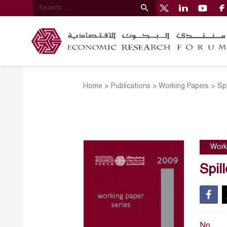
Home
>
Publications
>
Working Papers
>
Sp
Work
Spil
No.