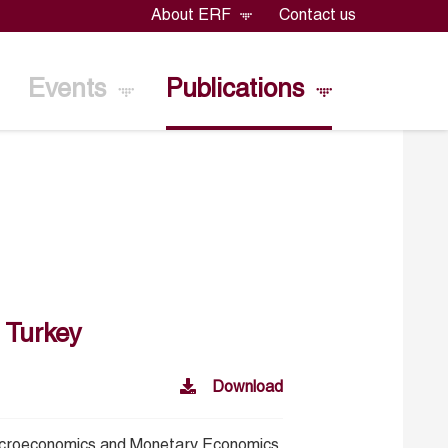
About ERF
Contact us
Events
Publications
 Turkey
Download
croeconomics and Monetary Economics