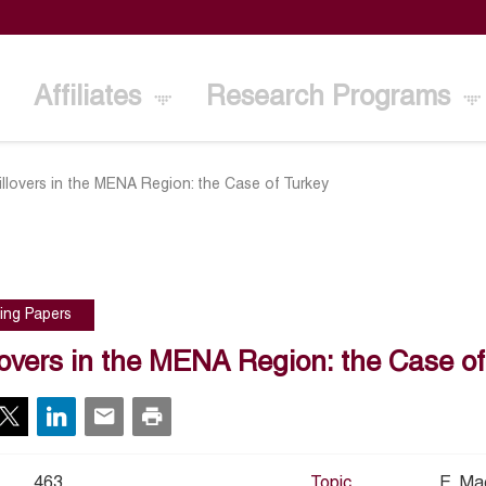
Affiliates
Research Programs
illovers in the MENA Region: the Case of Turkey
ing Papers
lovers in the MENA Region: the Case of
463
Topic
E. Ma