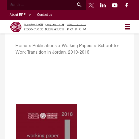
About ERF
Contact us
Home
>
Publications
>
Working Papers
>
School-to-
Work Transition in Jordan, 2010-2016