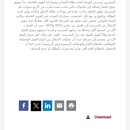
السوريين. وتدرس الورقة اتجاه بطالة الشباب ومشاركة القوى العاملة، بدأ بوضع
سوق العمل إضافة إلى التحولات التي تحدث لمدة تقرب من الأربع سنوات بعد
المدرسة. تظهر النتائج زيادات حادة في معدلات بطالة الذكور والإناث وفي فترة
البطالة. وبالتوازي مع ذلك، انخفضت مشاركة الشباب في القوى العاملة، وكانت
النساء اللواتي حصلن على تعليم بعد المرحلة الثانوية أقل نشاطًا. كما تدهور
الانتقال من المدرسة إلى العمل بين عامي 2010 و2016، حيث أن الشباب
الأردني أصبحوا أقل نشاطًا بعد تركهم المدرسة وعندما دخولهم سوق العمل
يأخذوا وقتًا أطول للعمل بعد ترك المدرسة. علاوة على ذلك، فإن سوق العمل
الأردني مقسم إلى شرائح حيث أن عمليات الانتقال بين أنواع العمل المختلفة
(الوظائف بالقطاع العام والوظائف الرسمية وغير الرسمية) نادرة. كما أن
التشغيل بالقطاع العام أقل تواترا بعد فترات البطالة أو عدم النشاط
Download