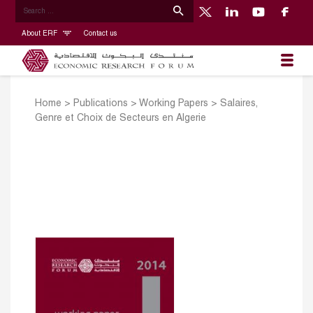
About ERF
Contact us
Home
>
Publications
>
Working Papers
>
Salaires,
Genre et Choix de Secteurs en Algerie