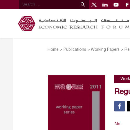
Home
>
Publications
>
Working Papers
>
Re
Work
Regu
No.