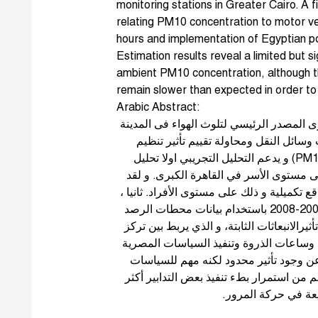
monitoring stations in Greater Cairo. A 
relating PM10 concentration to motor ve
hours and implementation of Egyptian po
Estimation results reveal a limited but s
ambient PM10 concentration, although 
remain slower than expected in order to 
Arabic Abstract:
رى المصدر الرئيسي لتلوث الهواء فى المدينة
. ائل النقل ومحاولة تقييم تأثير تنظيم
حركة المرور على الحد من الجسيمات العالقة. (PM10) و يدعم التحليل التجريبي اولا تحليل
ى مستوى الأسر في القاهرة الكبرى. و لقد
ع تكميلية و ذلك على مستوى الأفراد. ثانيا
يحلل الفصل نمط انبعاثات PM10في الفترة من 2002-2008 باستخدام بيانات محطات الرصد
يرالانبعاثات الثابتة، و الذي يربط بين تركز
PM10 ساعات الذروة وتنفيذ السياسات المصرية
 عن وجود تأثير محدود لكنه مهم للسياسات
البيئية على تركز PM10 رار بطء تنفيذ بعض التدابير أكثر
ريعة في حركة المرور