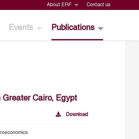
About ERF
Contact us
Events
Publications
n Greater Cairo, Egypt
Download
croeconomics