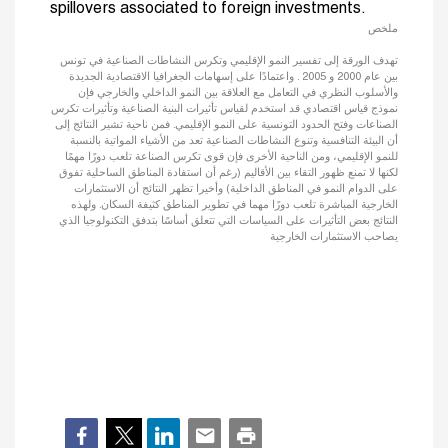
spillovers associated to foreign investments.
ملخص
تهدف الورقة إلى تفسير النمو الإقليمي وتكرس النشاطات الصناعية في تونس
بين عام 2000 و 2005 . واعتمادًا على إسهامات الجغرافيا الاقتصادية الجديدة
والأسلوب النظري في التعامل مع العلاقة بين النمو الداخلي والخارجي فإن
نموذج قياس اقتصادي قد استخدم لقياس تأثيرات البنية الصناعية وتأثيرات تكرس
الصناعات وفتح الحدود التونسية على النمو الإقليمي. فمن ناحية تشير النتائج إلى
أن البيئة التنافسية وتنوع النشاطات الصناعية تعد من الأشياء المواتية بالنسبة
للنمو الإقليمي، ومن الناحية الأخرى فإن قوى تكرس الصناعة تلعب دورًا مهمًا
لكنها لا تمنع ظهور التقاء بين الأقاليم (رغم أن استفادة المناطق الساحلية تفوق
على الدوام النمو في المناطق الداخلية) وأخيرا تظهر النتائج أن الاستثمارات
الخارجية المباشرة تلعب دورًا مهما في تطوير المناطق كثيفة السكان. ولهذه
النتائج بعض التأثيرات على السياسات التي تتعلق أساسًا بتدفق التكنولوجيا الذي
يصاحب الاستثمارات الخارجية