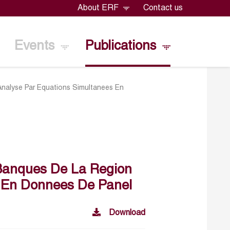
About ERF
Contact us
Events
Publications
Analyse Par Equations Simultanees En
 Banques De La Region
s En Donnees De Panel
Download