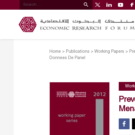
Home
>
Publications
>
Working Papers
>
Pr
Donnees De Panel
Work
Prev
Mena