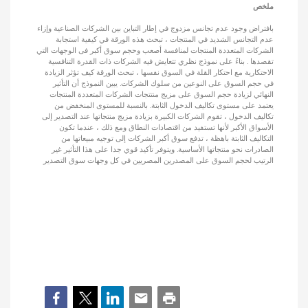
ملخص
بافتراض وجود عدم تجانس مزدوج في إطار التباين بين الشركات الصناعية وإزاء
عدم التجانس الشديد في المنتجات ، تبحث هذه الورقة في كيفية استجابة
الشركات المتعددة المنتجات لمنافسة أصعب وحجم سوق أكبر فى الوجهات التي
تقصدها . بناءً على نموذج نظري تتعايش فيه الشركات ذات القدرة التنافسية
الاحتكارية مع احتكار القلة في السوق نفسها ، تبحث الورقة كيف تؤثر الزيادة
في حجم السوق على النوعين من سلوك الشركات. يبين النموذج أن التأثير
النهائي لزيادة حجم السوق على مزيج منتتجات الشركات المتعددة المنتجات
يعتمد على مستوى تكاليف الدخول الثابتة. بالنسبة للمستوى المنخفض من
تكاليف الدخول ، تقوم الشركات الكبيرة بزيادة مزيج منتجاتها عند التصدير إلى
الأسواق الأكبر لأنها تستفيد من اقتصادات النطاق ومع ذلك ، عندما تكون
التكاليف الثابتة باهظة ، تدفع سوق أكبر الشركات إلى توجيه مبيعاتها من
الصادرات نحو منتجاتها الأساسية. ويتوفر تأكيد قوي جدا على هذا التأثير غير
الرتيب لحجم السوق على المصدرين المصريين في كل وجهات سوق التصدير