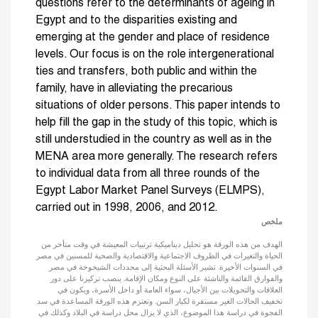
questions refer to the determinants of ageing in
Egypt and to the disparities existing and
emerging at the gender and place of residence
levels. Our focus is on the role intergenerational
ties and transfers, both public and within the
family, have in alleviating the precarious
situations of older persons. This paper intends to
help fill the gap in the study of this topic, which is
still understudied in the country as well as in the
MENA area more generally. The research refers
to individual data from all three rounds of the
Egypt Labor Market Panel Surveys (ELMPS),
carried out in 1998, 2006, and 2012.
ملخص
الهدف من هذه الورقة هو تحليل ديناميكية ترتيبات المعيشة في وقت متأخر من
الحياة والتغيرات في الظروف الاجتماعية والاقتصادية والصحية للمسنين في مصر
في السنوات الأخيرة. تشير الأسئلة البحثية إلى محددات الشيخوخة في مصر
والفوارق القائمة والناشئة على النوع ومكان الإقامة. ينصب تركيزنا على دور
العلاقات والتحويلات بين الأجيال، سواء العامة أو داخل الأسرة، ويكون في
تخفيف الحالات الغير مستقرة لكبار السن. وتعتزم هذه الورقة المساعدة في سد
الفجوة في دراسة هذا الموضوع، الذي لا يزال محل دراسة في البلاد وكذلك في