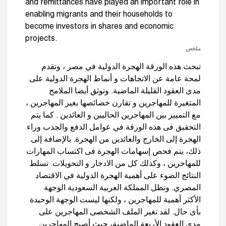
and remittances have played an important role in
enabling migrants and their households to
become investors in shares and economic
projects.
ملخص
تبحث هذه الورقة الهجرة الدولية في مصر ، وتقدم
لمحة عامة عن الاتجاهات و أنماط الهجرة الدولية على
مدى العقود القليلة الماضية. وتوثق أيضا الملامح
المتغيرة للمهاجرين و تقارن خصائصها بغير المهاجرين ،
مع التمييز بين المهاجرين الحاليين و العائدين . كما يتم
التحقيق فى هذه الورقة في عوامل الدفع والجذب وراء
الهجرة إلى الخارج والعائدين من الهجرة. بالإضافة إلى
ذلك، يتم فحص إسهامات الهجرة فى اكتساب المهارات
للمهاجرين ، وكذلك كل من الادخار و التحويلات. تسلط
النتائج الضوء على أهمية الهجرة الدولية في الاقتصاد
المصري. وتظل المملكة العربية السعودية الوجهة
الأكثر أهمية للمهاجرين ، ولكنها ليست الوجهة الوحيدة
بأى حال. لقد تغير الملف الشخصى المهاجرين على
مدى العقود الأربعة الماضية، حيث أصبح المهاجرين