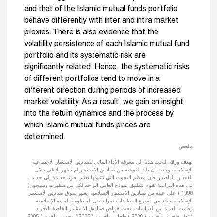
and that of the Islamic mutual funds portfolio
behave differently with inter and intra market
proxies. There is also evidence that the
volatility persistence of each Islamic mutual fund
portfolio and its systematic risk are
significantly related. Hence, the systematic risks
of different portfolios tend to move in a
different direction during periods of increased
market volatility. As a result, we gain an insight
into the return dynamics and the process by
which Islamic mutual funds prices are
determined.
ملخص
تهدف ورقة البحث هذه إلى معرفة الأداء المالي لصناديق الاستثمار الاجتماعية
الإسلامية، وحيث أن تلك النوعية من صناديق الاستثمار لم تظهر إلا في خلال
العقدين الماضيين فإن معظم البحوث التي تتناولها تعتبر بحوثا جديدة إلى حد ما.
في هذه الدراسة نقوم بتطبيق نموذج العامل الواحد لكل من شفيرت وسيجون)
1990 ) على عينة من صناديق الاستثمار الإسلامية. يعتبر سوق صناديق الاستثمار
الإسلامية واحد من أسرع القطاعات نموا داخل المنظومة المالية الإسلامية
وقامت العديد من الدراسات ببحث خواص صناديق الاستثمار الخاصة بالأفراد
(انظر فاحاني وآخرين ( 2006 ) فاحاني وآخرين ( 2005 ) وحسن وآخرين) 2005