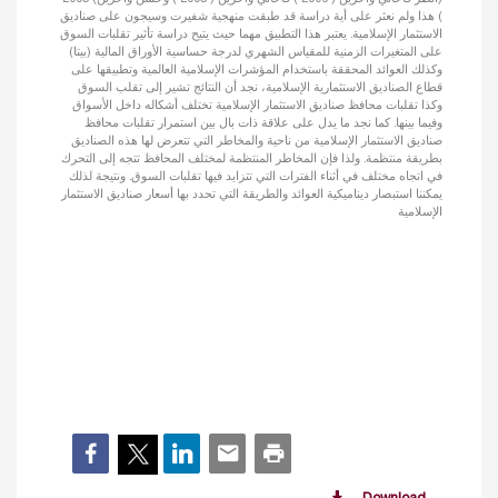
) هذا ولم نعثر على أية دراسة قد طبقت منهجية شفيرت وسيجون على صناديق
الاستثمار الإسلامية. يعتبر هذا التطبيق مهما حيث يتيح دراسة تأثير تقلبات السوق
على المتغيرات الزمنية للمقياس الشهري لدرجة حساسية الأوراق المالية (بيتا)
وكذلك العوائد المحققة باستخدام المؤشرات الإسلامية العالمية وتطبيقها على
قطاع الصناديق الاستثمارية الإسلامية، نجد أن النتائج تشير إلى تقلب السوق
وكذا تقلبات محافظ صناديق الاستثمار الإسلامية تختلف أشكاله داخل الأسواق
وفيما بينها. كما نجد ما يدل على علاقة ذات بال بين استمرار تقلبات محافظ
صناديق الاستثمار الإسلامية من ناحية والمخاطر التي تتعرض لها هذه الصناديق
بطريقة منتظمة. ولذا فإن المخاطر المنتظمة لمختلف المحافظ تتجه إلى التحرك
في اتجاه مختلف في أثناء الفترات التي تتزايد فيها تقلبات السوق. ونتيجة لذلك
يمكننا استبصار ديناميكية العوائد والطريقة التي تحدد بها أسعار صناديق الاستثمار
الإسلامية