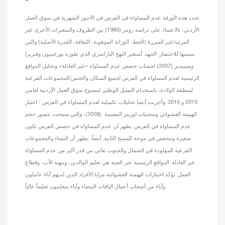
تحدد هذه الورقة عدم المساواة في الفرص في الأجور الشهرية في سوق العمل
الأردني، بالاعتماد على دراسة رومر (1993) بين الظروف والمتغيرات الأخرى غير
المرئية/غير المبررة (الحظ، الوراثة الموهوبة، الثقافة، القدرة الأصلية) والتي
نسميها للاختصار: الجهد. أستعير النهج البارامتري الذي طوره بورغينيون وفيريرا
ومينينديز (2007) لحساب حصص عدم المساواة «غير العادلة» وتحليل الدوافع
الرئيسية لعدم المساواة في الفرص لجميع السكان والجنس/المجموعات الفرعية
لمنطقة الولادة، باستخدام التمثيل الوطني لمسوح سوق العمل الأردنية لعامي
2010 و 2016. وأجريت أيضا تحليلات تكميلية لعدم المساواة في الفرص ؛ اختبار
الهيمنة العشوائي ومنحنيات لورينز المعممة (2008)، والتي سمحت بتصور حجم
عدم المساواة في الفرص. يظهر أن عدم المساواة في حصص الفرص تكون
صغيرة وتنخفض في موجة المسح الثانية. أيضاً، يظهر أن النساء والمجموعات
الفرعية المولودة في الشمال والجنوب تعاني من قدر أكبر من عدم المساواة
غير العادلة. الدوافع الرئيسية عبر العينة هي تعليم الوالدين، ومهنة الأب، وقطاع
العمل. تؤكد اختبارات الهيمنة العشوائية مزايا الأفراد الذين لديهم آباء عاملون
وآباء من أصحاب أعمال الياقات البيضاء وآباء متعلمون تعليماً عالياً.