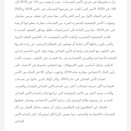
زيادة ملحوظة في تعرض الأسر للصدمات، حيث ارتفعت من 16٪ في 2018 إلى
49٪ في 2023. الأسر التي أبلغت عن تعرضها للصدمات في عامي 2018 و 2023
هي في المقام الأول من أسر أفقر وأكبر، مما يشير إلى ضعف مزمن محتمل.
وشهدت الأسر المعيشية الحضرية المزيد من الصدمات مقارنة بنظيراتها الريفية
في عام 2023، مما يبرز الحاجة إلى استراتيجيات تعالج مواطن الضعف المحددة
للأسر المعيشية الحضرية. وأبلغت الأسر المعيشية ذات الخُمس العالية الثروة
والتي يكون رباطها أكثر تعليماً أو يعملون في القطاع الرسمي عن زيادة قدرتها
على التكيف مع الصدمات وانعدام الأمن الغذائي. وهذا يؤكد الدور الحاسم لتدابير
الحماية الاجتماعية والفرص الاقتصادية في بناء القدرة على التكيف. تضمنت آليات
التكيف بشكل أساسي تقنين الاستهلاك، مع انخفاض ملحوظ في الاعتماد على
رأس المال الاجتماعي مقارنة بعام 2018. واجهت حوالي 40 في المائة من الأسر
انعدام الأمن الغذائي في عام 2023، وكان أولئك الذين عانوا من صدمات
اقتصادية أكثر عرضة لمعدلات أعلى من انعدام الأمن الغذائي المعتدل والشديد.
وأفادت نسبة أعلى من الأسر المعيشية التي ترأسها إناث بانعدام الأمن الغذائي
الشديد. إن توسيع نطاق الوصول إلى برامج التأمين الاجتماعي وضمان تغطيتها
للعمال غير النظاميين/غير النظاميين يمكن أن يخفف بشكل أفضل من آثار
الصدمات الاقتصادية والصحية، مما يضمن تأثيرًا أقل استمرارًا على انعدام الأمن
الغذائي.