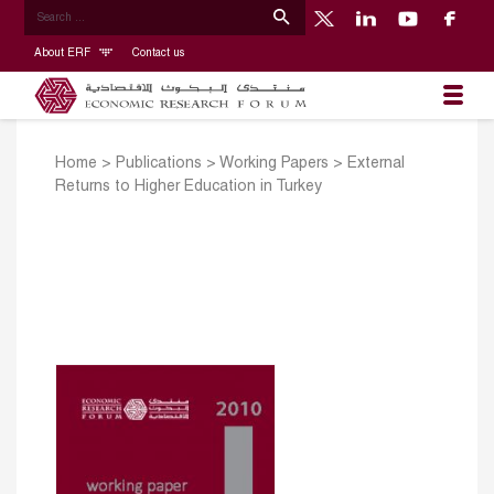
About ERF
Contact us
Home
>
Publications
>
Working Papers
>
External
Returns to Higher Education in Turkey