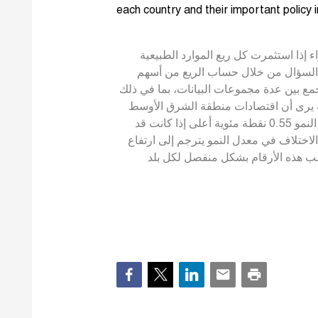
each country and their important policy
الى أي مدى ستكون الدول المنتجة للنفط أكثر ثراء إذا استثمرت كل ريع الموارد الطبيعية
ا السؤال من خلال حساب الريع من أسهم
مع بين عدة مجموعات البيانات، بما في ذلك
ه يرى أن اقتصادات منطقة الشرق الأوسط
المنتجة للنفط قد كان، في المتوسط، حول معدل النمو 0.55 نقطة مئوية أعلى إذا كانت قد
الاختلاف في معدل النمو يترجم إلى ارتفاع
لى مدى فترة 40 سنة. وتحسب هذه الأرقام بشكل منفصل لكل بلد