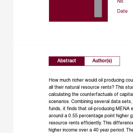
No.
Date
Abstract
Author(s)
How much richer would oil producing coun
all their natural resource rents? This st
calculating the counterfactuals of capi
scenarios. Combining several data sets, 
funds, it finds that oil-producing MENA
around a 0.55 percentage point higher gr
resource rents efficiently. This differe
higher income over a 40 year period. Th