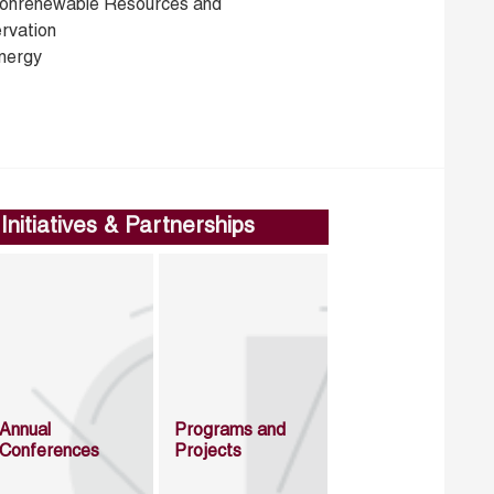
onrenewable Resources and
rvation
nergy
Initiatives & Partnerships
Annual
Programs and
Conferences
Projects