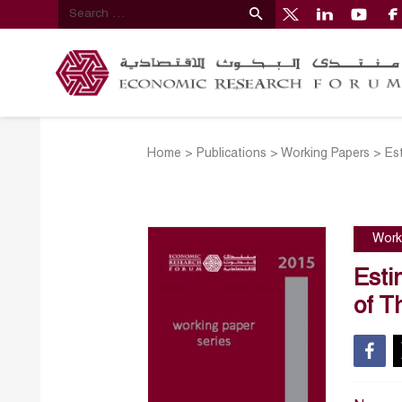
Home
>
Publications
>
Working Papers
>
Es
Work
Esti
of 