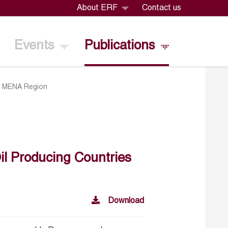
About ERF
Contact us
Events
Publications
he MENA Region
il Producing Countries
Download