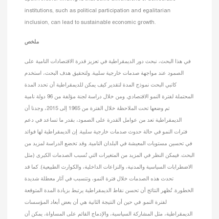
institutions, such as political participation and egalitarian
inclusion, can lead to sustainable economic growth.
ملخص
في هذا البحث، نبحث دور الديمقراطية في تعزيز قدرة الاقتصادات النامية على
الصمود عند مواجهة صدمات خارجية سلبية. ولتحقيق هدف البحث، استخدم
كاتبي البحث نموذج المدة لتقدير كيف يمكن للديمقراطية أن تحدد المدة
المحتملة لفترة النمو الاقتصادي. ومن خلال دراسة لجنة مؤلفة من 96 دولة نامية
تم وضعها تحت الملاحظة خلال الفترة من 1965 إلى 2015، وجدنا أن
الديمقراطية تعد من عوامل القدرة على الصمود، بقدر ما تساعد في دعم
فترات النمو في حالة حدوث صدمات خارجية سلبية. إن الديمقراطية لها فوائد
في تحسين مستويات المعيشة في البلدان النامية. وقد تخضع الدراسة لمزيد من
البحث. فيمكن النظر في المزيد من المتغيرات التي تُسبب الصدمات الكبرى (مثل
الاضطرابات السياسية والمدنية، والنزاعات الداخلية، والكوارث الطبيعية). كما قد
تحدث هذه الصدمات خلال فترة النمو، وتتسبب في آثار معطلة شديدة
الخطورة. تُظهر النتائج أن تحسن نقاط الديمقراطية يرتبط بزيادة المدة المتوقعة
لفترة النمو. في حين أن النتيجة الثانية هي أن بعض أبعاد المؤسسات
الديمقراطية، مثل المشاركة السياسية، والإدماج القائم على المساواة، يمكن أن