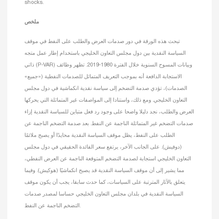
shocks.
ملخص
تبحث هذه الورقة في دور صدمات العرض والطلب على النفط في موقف
السياسة النقدية بين دول مجلس التعاون الخليجي باستخدام إطار عمل متجه
ذاتي (P-VAR) وبيانات المسوح السنوية خلال الفترة 1980-2019. تظهر وظائف
الاستجابة الدافعة أنه بموجب التعريف المتماثل للصدمات النفطية («جميع»
الصدمات)، تؤدي صدمة التضخم إلى سياسة نقدية انكماشية في دول مجلس
التعاون الخليجي. ومع ذلك، واستنادا إلى المواصفات غير المتماثلة التي يحركها
العرض والطلب، نجد دليلا واضحا على وجود رد فعل متباين للسياسة النقدية إزاء
صدمات التضخم غير المتماثلة الناجمة عن النفط. بعد صدمة التضخم الناجمة عن
الطلب على النفط، يظل موقف السياسة النقدية محايدًا أو يصبح ملائمًا
(دوفيش). على الجانب الآخر، يرتفع سعر الفائدة الحقيقي في دول مجلس
التعاون الخليجي استجابة لصدمة التضخم المتوقعة الناجمة عن العرض النفطي،
مما يشير إلى أن موقف السياسة النقدية قد يصبح انكماشيًا (هوكيش). وفيما
يتعلق بالآثار المترتبة على السياسات، كما حدث سابقا، يجب أن يكون موقف
السياسة النقدية في بلدان مجلس التعاون الخليجي حساسا لمصدر صدمات
التضخم الناجمة عن النفط.