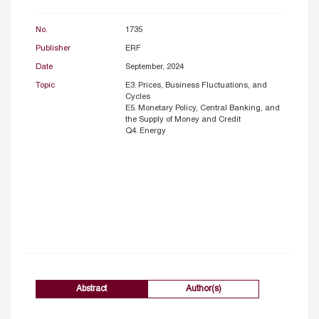
No.
1735
Publisher
ERF
Date
September, 2024
Topic
E3. Prices, Business Fluctuations, and
Cycles
E5. Monetary Policy, Central Banking, and
the Supply of Money and Credit
Q4. Energy
Abstract
Author(s)