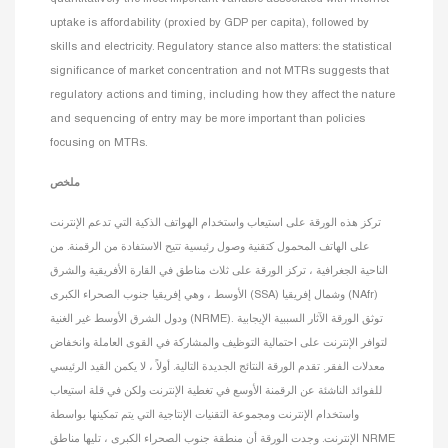
uptake is affordability (proxied by GDP per capita), followed by
skills and electricity. Regulatory stance also matters: the statistical
significance of market concentration and not MTRs suggests that
regulatory actions and timing, including how they affect the nature
and sequencing of entry may be more important than policies
focusing on MTRs.
ملخص
تركز هذه الورقة على استيعاب واستخدام الهواتف الذكية التي تدعم الإنترنت
على الهاتف المحمول كتقنية وصول رئيسية تتيح الاستفادة من الرقمنة. من
الناحية الجغرافية ، تركز الورقة على ثلاث مناطق في القارة الأفريقية والشرق
الأوسط ، وهي إفريقيا جنوب الصحراء الكبرى (SSA) وشمال إفريقيا (NAfr)
ودول الشرق الأوسط غير الغنية (NRME). توثق الورقة الآثار السببية الإيجابية
لتوافر الإنترنت على احتمالية التوظيف والمشاركة في القوى العاملة وانخفاض
معدلات الفقر. تقدم الورقة النتائج الجديدة التالية. أولاً ، لا يكمن القيد الرئيسي
للفوائد الناشئة عن الرقمنة الأوسع في تغطية الإنترنت ولكن في قلة استيعاب
واستخدام الإنترنت ومجموعة التقنيات الإنتاجية التي يتم تمكينها بواسطة
الإنترنت. وجدت الورقة أن منطقة جنوب الصحراء الكبرى ، تليها مناطق NRME