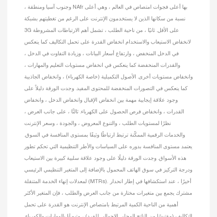
، وجنوب آسيا ومنطقة NAfr بها أعلى فجوات امتصاص في العالم ، وهي أعلى
نسبة من سكانها الذين لا يستخدمون الإنترنت على الرغم من تغطيتهم بشبكة
3G على الأقل. ثانيًا ، من ناحية الطلب ، تشمل أهم الارتباطات المشروطة
لانخفاض الاستيعاب والاستخدام انخفاض القدرة على تحمل التكاليف كما ينعكس
في الدخل المنخفض ، وارتفاع أسعار البيانات ، وزيادة التفاوت في الدخل ،
والقدرات المنخفضة كما ينعكس في انخفاض مستويات التعليم والمهارات ،
وانخفاض مستويات أخرى. الأصول التكميلية (خاصة الكهرباء) ، وانخفاض الجاذبية
كما ينعكس في التصورات المنخفضة للمحتوى المفيد. وجدت الورقة دليلاً على
وجود علاقة إيجابية مهمة بين انخفاض الإقبال وانخفاض الدخل ، وانخفاض
القدرات ، وانخفاض فرص الحصول على الكهرباء. ثالثًا ، على جانب العرض ،
نظرًا لمستويات الطلب ، والتنوع المعروض ، والجودة ، وسعر الإنترنت
والخدمات الرقمية الممكّنة ترتبط ارتباطًا وثيقًا بمستوى المنافسة في السوق.
يعتمد مستوى المنافسة بدوره على السياسات والأطر التنظيمية التي تحكم تطور
هذه الأسواق. وجدت الورقة دليلًا على وجود علاقة سلبية كبيرة بين الاستيعاب
ودرجة التركيز في سوق الهاتف المحمول بالإضافة إلى المتغير التنظيمي الرئيسي
لمعدلات إنهاء الخدمة المتنقلة (MTRs). أخيرًا ، عند استكشافها في إطار انحدار
مشترك يجمع بين متغيرات مختارة من جانب العرض والطلب ، فإن المتغير الأكثر
أهمية من الناحية الكمية المرتبط بامتصاص الإنترنت هو القدرة على تحمل
التكاليف (مقتبسًا من الناتج المحلي الإجمالي للفرد) ، متبوعًا بالمهارات والكهرباء.