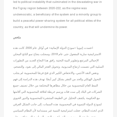
led to political instability that culminated in the devastating war in
the Tigray region between 2020-222, as the regime was
undemocratic, a beneficiary of the system and a minority group to
build a peaceful power-sharing system for all political elites of the
country, as that will undermine its power.
ملخص
اعتمدت إثيوبيا «نموذج الدولة الإنمائية» في أوائل عام 2000. كانت هذه
الاستراتيجية سارية المفعول حتى عام 2018، وسجلت بنجاح نمو الناتج المحلي
الإجمالي المرتفع وتطوير البنية التحتية. رافق هذا النجاح العديد من التطورات
السلبية التي تضمنت ارتفاع المديونية، وتحويل العجز المالي إلى نقود، والتضخم،
ونقص النقد الأجنبي، والانخفاض الكبير الذي فتح فرصًا للمحسوبية. لم يجلب
التحول الهيكلي والحد من الفقر بشكل كبير أيضًا. تهدف هذه الدراسة إلى فهم
النمط العام للمحسوبية من خلال مظاهرها المختلفة من خلال تصنيف جميع
الشركات في البلاد إلى ست فئات ورسم خريطة لعلاقة المحسوبية التي أقامتها
مع الحكومة. يكشف التحليل عن الطبيعة المنتشرة للمحسوبية والدور الحيوي
لنموذج الدولة التنموية في المحسوبية. هذه السمات، إلى جانب الشكل العرقي
الذي اتخذه النظام، جعلت استراتيجية التنمية غير مستدامة لأن النظام السياسي