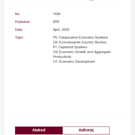
No.
1634
Publisher
ERF
Date
April, 2023
Topic
P5. Comparative Economic Systems
O5. Economywide Country Studies
P1. Capitalist Systems
O4. Economic Growth and Aggregate
Productivity
O1. Economic Development
Abstract
Author(s)