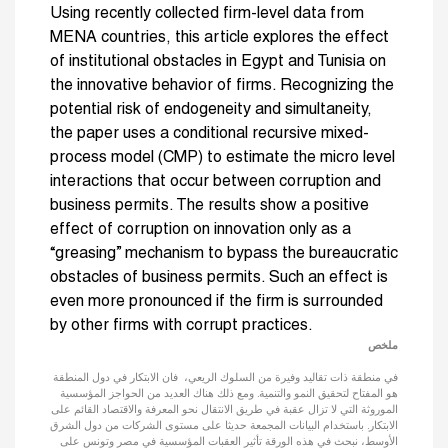
Using recently collected firm-level data from
MENA countries, this article explores the effect
of institutional obstacles in Egypt and Tunisia on
the innovative behavior of firms. Recognizing the
potential risk of endogeneity and simultaneity,
the paper uses a conditional recursive mixed-
process model (CMP) to estimate the micro level
interactions that occur between corruption and
business permits. The results show a positive
effect of corruption on innovation only as a
“greasing” mechanism to bypass the bureaucratic
obstacles of business permits. Such an effect is
even more pronounced if the firm is surrounded
by other firms with corrupt practices.
ملخص
في منطقة ذات تقاليد وفيرة من السلوك الريعي، فان الابتكار في دول المنطقة
هو المفتاح لتحقيق النمو والتنمية. ومع ذلك هناك العديد من الحواجز المؤسسية
الموروثة التي لا تزال عقبة في طريق الانتقال نحو المعرفة والاقتصاد القائم على
الابتكار. باستخدام البيانات المجمعة حديثا على مستوى الشركات من دول الشرق
الأوسط، نبحث في هذه الورقة تأثير العقبات المؤسسية في مصر وتونس على