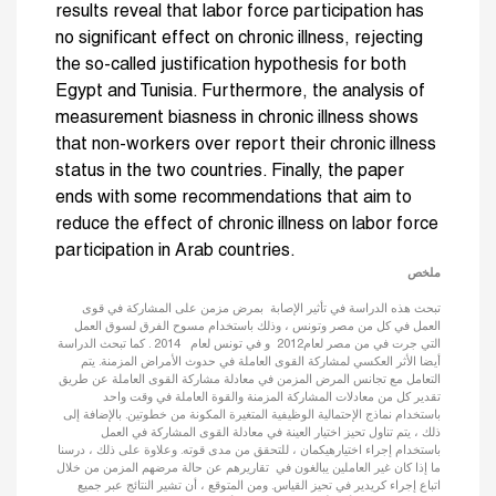
results reveal that labor force participation has
no significant effect on chronic illness, rejecting
the so-called justification hypothesis for both
Egypt and Tunisia. Furthermore, the analysis of
measurement biasness in chronic illness shows
that non-workers over report their chronic illness
status in the two countries. Finally, the paper
ends with some recommendations that aim to
reduce the effect of chronic illness on labor force
participation in Arab countries.
ملخص
تبحث هذه الدراسة في تأثير الإصابة بمرض مزمن على المشاركة في قوى
العمل في كل من مصر وتونس ، وذلك باستخدام مسوح الفرق لسوق العمل
التي جرت في من مصر لعام2012 و في تونس لعام 2014 . كما تبحث الدراسة
أيضا الأثر العكسي لمشاركة القوى العاملة في حدوث الأمراض المزمنة. يتم
التعامل مع تجانس المرض المزمن في معادلة مشاركة القوى العاملة عن طريق
تقدير كل من معادلات المشاركة المزمنة والقوة العاملة في وقت واحد
باستخدام نماذج الإحتمالية الوظيفية المتغيرة المكونة من خطوتين. بالإضافة إلى
ذلك ، يتم تناول تحيز اختيار العينة في معادلة القوى المشاركة في العمل
باستخدام إجراء اختيارهيكمان ، للتحقق من مدى قوته. وعلاوة على ذلك ، درسنا
ما إذا كان غير العاملين يبالغون في تقاريرهم عن حالة مرضهم المزمن من خلال
اتباع إجراء كريدير في تحيز القياس. ومن المتوقع ، أن تشير النتائج عبر جميع