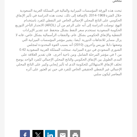
ملخص
تبحث هذه الورقة المؤسسات الميزانية والمالية في المملكة العربية السعودية
خلال الفترة 1969-2014. بالإضافة إلى ذلك، تبحث هذه الدراسة في تأثير الإنفاق
الحكومي على الناتج المحلي الإجمالي الخاص غير النفطي للفرد باستخدام
الانحدار التأخر التوزيع (ARDL) النهج. توصلت الدراسة إلى أنه على الرغم من أن
الحكومة السعودية تستخدم سعر النفط بشكل متحفظ عند تقدير الإيرادات
النفطية والإنفاق الحكومي بشكل عام، والنفقات الرأسمالية بشكل خاص، فانه لا
يزال مساير للاتجاهات الدورية. أيضا، يشير مؤشر المؤسسات الميزانية التي
وضعتها دابلا نوريس وآخرون (2010) أنه بسبب القوة المحدودة لمجلس
الشورى السعودي في دورة الميزانية، سجلت المملكة العربية السعودية 0.42
من 1 في مؤشر المرحلة الشامل. ومن ناحية أخرى، فان تقدير العلاقة على
المدى الطويل بين الإنفاق الحكومي والناتج المحلي الإجمالي للفرد الواحد يوضح
تخلف الإنفاق الاستهلاكي للحكومة الذى له تأثير إيجابي وكبير على الناتج المحلي
الإجمالي غير النفطي الحقيقي الخاص للفرد في حين تم العثور على أثره
المعاصر ليكون سلبي