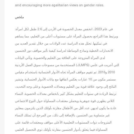
and encouraging more egalitarian views on gender roles.
ملخص
في عام 2023، انخفض معدل الخصوبة في الأردن إلى 2.6 طفل لكل امرأة.
ويرتبط هذا التراجع بحصول المرأة على مستويات أعلى من التعليم، مما يساهم
في تمكينها. تحلل هذه الدراسة عدد الولادات من خلال تقدير العديد من
الانحدارات الخطية ونماذج الوساطة لدراسة كيفية تأثير مواقف دور الجنسين
لدى المرأة المتزوجة على العلاقة بين التعليم والخصوبة. وتأتي البيانات
المستخدمة من مسوحات سوق العمل الأردنية (JLMPS) التي أجريت في عامي
2010 و2016. تم تقييم مواقف المرأة تجاه الأدوار الجنسانية باستخدام مقياس
مستمر مكون من 10 عبارات يعكس اتفاقها مع بيانات الأدوار الجنسانية. وتشير
النتائج إلى وجود علاقة قوية بين التعليم ومعدلات الخصوبة. وعلى وجه التحديد،
ترتبط الزيادة في سنوات التعليم بشكل كبير بانخفاض معدلات الخصوبة. النساء
اللاتي يظهرن قوة جوهرية ويحملن معتقدات المساواة حول النوع الاجتماعي
عادة ما يكون لديهن عدد أقل من الأطفال مقارنة بأولئك الذين يلتزمون بمعايير
غير متساوية بين الجنسين. بالإضافة إلى ذلك، من المرجح أن تمتلك النساء
المتزوجات ذوات المستويات التعليمية الأعلى مواقف ومعتقدات قائمة على
المساواة فيما يتعلق بأدوار الجنسين مقارنة بأولئك ذوي التحصيل العلمي