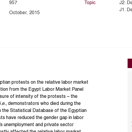
957
Topic
J2. D
J1. D
October, 2015
tian protests on the relative labor market
ation from the Egypt Labor Market Panel
re of intensity of the protests – the
i.e.,
demonstrators who died during the
m the Statistical Database of the Egyptian
sts have reduced the gender gap in labor
n’s unemployment and private sector
stly affected the relative labor market