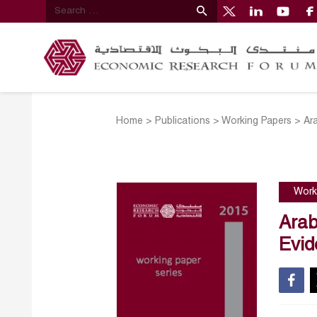
Home
>
Publications
>
Working Papers
>
Ar
Work
Arab
Evid