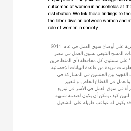
outcomes of women in households at the
distribution. We link these findings to t
the labor division between women and 
role of women in society.
نقوم بتحليل الآثار المترتبة على الاحتجاجات المصرية على أوضاع سوق العمل في عام 2011
ة باستخدام بيانات المسح التتبعى لسوق العمل فى مصر
ء" على مستوى كل محافظة (أي المتظاهرين
لومات فريدة من قاعدة البيانات الإحصائية
ة. نجد أن احتجاجات 2011 خفضت الفجوة بين الجنسين في المشاركة في
 والعمل في القطاع الخاص. والتغيير
مرأة في سوق العمل في الأسر في توزيع
دب لتبين كيف يمكن أن يكون لصدمة شبيهه
 قد يكون له عواقب طويلة على التشغيل