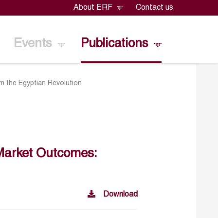
About ERF
Contact us
Events
Publications
m the Egyptian Revolution
Market Outcomes:
Download