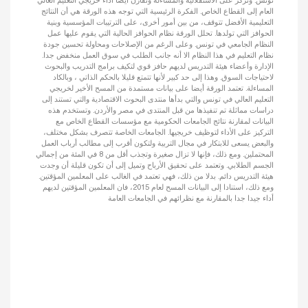
تونس. وتركز على الاستقلالية والمساءلة وتقارن أيضا أداء خريجي التعليم العالي
العام إلى القطاع الخاص. الفكرة الرئيسية التي توجه هذه الورقة هي أن النتائج
التعليمية الأفضل تتوقف، من بين أمور أخرى، على الترتيبات المؤسسية وبنية
الحوافز التي تولدها. تحلل الورقة نظام الحوافز الحالية التي يقوم عليها عمل
النظام الجامعي في تونس. وعلى الرغم من الإصلاحات ومحاولة تحسين جودة
نظام التعليم في هذا النظام الا أنه جانب الطلب في سوق العمل منخفض جدا.
الإدارة وأعضاء هيئة التدريس لديهم حافز قوي لتكيف برامج التدريب والبحوث
لاحتياجات السوق. وهذا إلى حد كبير لأنها تتمتع قليلا بالحكم الذاتي ، وبالكاد
المساءلة. تعتمد الورقة أيضا على بيانات مستمدة من المسح الأخير لخريجي
التعليم العالي في تونس والتي بدأها منتدى البحوث الاقتصادية والتي تستند إلى
دراسات مماثلة تم تنفيذها من قبل المنتدى في مصر والأردن. وتستخدم هذه
البيانات لمقارنة نتائج الجامعات الحكومية مع مؤسسات القطاع الخاص مع
التركيز على الأداء لتوظيف خريجيها. الجامعات الخاصة تتصرف بشكل مختلف،
والبعض يسعى للابتكار في مجال التربية ولتكون أقرب إلى مطالب أرباب العمل
المحتملين. ومع ذلك، فإنها لا تزال صغيرة وتجذب أقل من 8 في المئة من إجمالي
الجسم الطلابي. وتعتمد على تحقيق الأرباح وتميل إلى أن تكون قليلة أن وجدت
هيئة التدريس دائم. بدلا من ذلك، فهي تعتمد في الغالب على المعلمين المؤقتين.
ومع ذلك، استنادا إلى البيانات المسح لعام 2015، فان المعلمين المؤقتين لديهم
أداء جيدا جدا بالمقارنة مع نظرائهم في الجامعات العامة