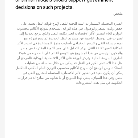
or similar models should support government
decisions on such projects.
ملخص
القدرة المحتملة لاستثمارات البنية التحتية للنقل لإنتاج فوائد النقل تعتمد على
خفض وقت السفر والوصول. في هذه الورقة، نستخدم نموذج الأقاليم محسوب
التوازن العام لتقدير الآثار الاقتصادية لتغير تكلفة النقل والذي يرجع تحديدا إلى
تغييرات في الوصول الناجمة عن مشاريع النقل الجديدة. تم دمج نموذج مع
نموذج شبكة النقل والترميز الجغرافي بأسلوب منمق للمساعدة في تحديد الآثار
المكانية لتغيير تكلفة النقل. يركز التحليل على ممر التنمية المقترحة في مصر.
والمكون الرئيسي من هذا المشروع هو التوسع القائم على الصحراء من شبكة
الطرق السريعة الحالية. وتركز الورقة على الآثار الاقتصادية الهيكلية فالمرجح أن
مثل هذا الاستثمار الكبير في النقل قد يمكن من خلال سلسلة من عمليات
المحاكاة. ومن الواضح أن نموذج الأقاليم محسوب التوازن العام المكاني المتكامل
يمكن أن يكون مفيد في تقدير الآثار الاقتصادية المحتملة لمشاريع النقل في
مصر. وفي هذا السياق، ينبغي لهذا النموذج أو ما شابهه من نماذج لدعم قرارات
الحكومة في مثل هذه المشروعات