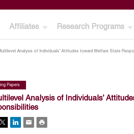
Affiliates
Research Programs
Multilevel Analysis of Individuals’ Attitudes toward Welfare State Respon
ing Papers
ltilevel Analysis of Individuals’ Attitu
onsibilities