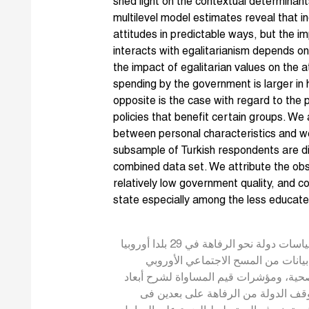
shed light on the contextual determinan
multilevel model estimates reveal that in
attitudes in predictable ways, but the i
interacts with egalitarianism depends on
the impact of egalitarian values on the 
spending by the government is larger in 
opposite is the case with regard to the p
policies that benefit certain groups. We 
between personal characteristics and w
subsample of Turkish respondents are di
combined data set. We attribute the obse
relatively low government quality, and
state especially among the less educat
نقوم بالتحقيق في محددات مواقف الأفراد تجاه سياسات دولة نحو الرفاهة في 29 بلدا أوروبيا
باستخدام بيانات من المسح الاجتماعي الأوروبي (ESS)، لاجتماعية
حية، ومؤشرات قيم المساواة لشرح أبعاد
موقف الدولة من الرفاهة على بعدين فى ESS. لة البيانات الجزئية من الدراسة مع