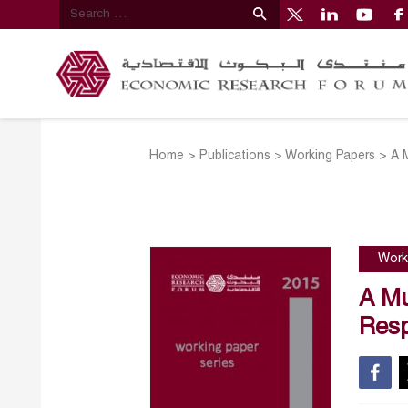
Home
>
Publications
>
Working Papers
>
A 
Work
A Mu
Resp