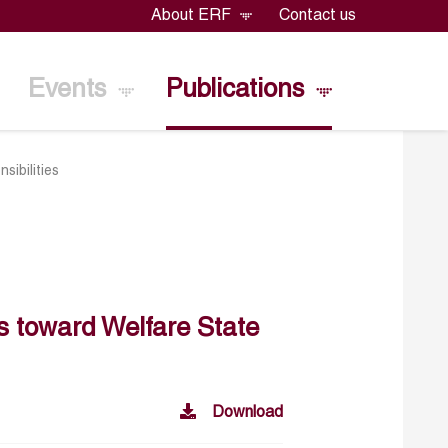
About ERF
Contact us
Events
Publications
sibilities
des toward Welfare State
Download