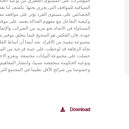
المؤشرات على المستوى القطري من نوعية الحكو
السياقية للمواقف التي يجري بحثها. تكشف لنا تقد
الخصائص على مستوى الفرد تؤثر على مواقفه بطرق 
وكيفية التفاعل مع مفهوم العدالة يعتمد على موق
المساواة في الاتجاه نحو مزيد من الضرائب والإنف
جودة، فان العكس هو الصحيح فيما يتعلق بتوفير سيا
مجموعة معينة من الأفراد. نجد أيضا أن أنماط ال
تجاه الرفاهة قد لوحظت على عينة فرعية من المش
حصلت على مجموعة البيانات مجتمعة. ونعزو الاخت،
ونوعية الحكومة منخفضة نسبيا، وانتشار المفاهيم 
وخصوصا بين شرائح الأقل تعليما في المجتمع التر
Download