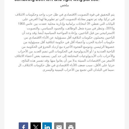
ملخص
يتم التحقيق في قوة التصويت الاقتصادي في ظل حزب واحد وحكومات الائتلاف
في تركيا. وقد تم تجهيز معادلة التصويت التي تم تطويرها لهذا الغرض على
البيانات التي تغطي 31 انتخابات برلمانية وإدارية محلية عقدت بين عامي 1950
و2015، وتنظر في ميزة شغل الوظائف، والجمود السياسي، والتصويت
الاستراتيجي من قبل الناخبين، وإعادة المواءمة السياسية أيضا. وقد وجد أن
الناخبين يتحملون حكومات ائتلافية أقل مسؤولية عن الأداء الاقتصادي من
حكومات أحادية الحزب وأعضاء أقل في حكومة ائتلافية أقل مسؤولية من
عضوها الرئيسي. وتتوسع الفجوة الأخيرة مع ازدياد التجزؤ في الحكومة من
الناحية العددية و / أو الأيديولوجية. في الحكومات التي تضم العديد من الأحزاب
والأحزاب ذات الأيديولوجيات المختلفة إلى حد كبير، يستفيد بعض أعضاء الائتلاف
الأصغر من الاقتصادات السيئة بدلا من أن يعانوا منها. وقد تفسر هذه النتائج،
جزئيا على الأقل، سبب ضعف االأداء الاقتصادي في ظل حكومات الائتلاف، ال
سيما في البلدان التي تجمع بين الأحزاب اليمينية واليسرى.