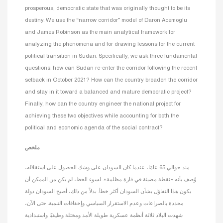
prosperous, democratic state that was originally thought to be its
destiny. We use the “narrow corridor” model of Daron Acemoglu
and James Robinson as the main analytical framework for
analyzing the phenomena and for drawing lessons for the current
political transition in Sudan. Specifically, we ask three fundamental
questions: how can Sudan re-enter the corridor following the recent
setback in October 2021? How can the country broaden the corridor
and stay in it toward a balanced and mature democratic project?
Finally, how can the country engineer the national project for
achieving these two objectives while accounting for both the
political and economic agenda of the social contract?
ملخص
منذ حوالي 65 عامًا، عندما كان السودان على وشك الحصول على استقلاله،
وُصف بأنه «نقطة مضيئة في قارة مظلمة». لسوء الحظ، لم يكن من الممكن أن
يكون هذا التفاؤل بشأن السودان أكثر خطأ. بدلاً من ذلك، أصبح السودان دولة
محددة بالصراعات وعدم الاستقرار السياسي وإخفاقات التنمية. حتى الآن،
شهدت البلاد ثلاثة أنظمة عسكرية طويلة الأمد ومختلة وظيفيًا واستبدادية