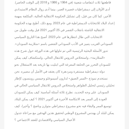
قاطعتها ثلاث انتفاضات شعبية (في 1964 و 1986 و 2018 إلى الوقت الحاضر).
أدى الأولان إلى ديمقراطيات قصيرة العمر، بينما أدى زوال النظام الاستبدادي
الأخير، كما كان من قبل، إلى تشكيل الحكومة الانتقالية الحالية، المكلفة بمهمة
إعداد البلاد للانتخابات الديمقراطية في عام 2023. ومع ذلك، أطيح بهذه الحكومة
الانتقالية الناشئة بانقلاب القصر في 25 أكتوبر 2021 قبل وقت طويل من
الانتخابات التي طال انتظارها في عام 2023. أصبح هذا التاريخ السياسي
السوداني الغريب يتميز في الأدب السوداني الشعبي باسم «متلازمة السودان».
تدور الأسئلة البحثية الرئيسية التي تم تناولها في هذه الورقة حول شرح هذه
«المتلازمة»، واستخلاص الدروس للانتقال الحالي، واستكشاف كيف يمكن
للسودان التحرر من الحلقة المفرغة التي ابتليت بها تاريخه بعد الاستقلال نحو
دولة ديمقراطية مستقرة ومزدهرة كان يعتقد في الأصل أن مصيره. نحن
نستخدم نموذج «الممر الضيق» لدارون أسيموغلو وجيمس روبنسون كإطار
تحليلي رئيسي لتحليل الظواهر واستخلاص الدروس للانتقال السياسي الحالي في
السودان. على وجه التحديد، نطرح ثلاثة أسئلة أساسية: كيف يمكن للسودان
العودة إلى الممر بعد الانتكاسة الأخيرة في أكتوبر 2021 ؟ كيف يمكن للبلاد
توسيع الممر والبقاء فيه نحو مشروع ديمقراطي متوازن وناضج ؟ وأخيرا، كيف
يمكن للبلد أن يهندس المشروع الوطني لتحقيق هذين الهدفين مع مراعاة جدول
الأعمال السياسي والاقتصادي للعقد الاجتماعي ؟