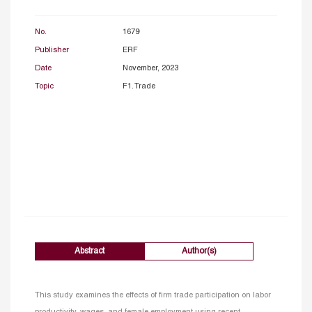
No.
1679
Publisher
ERF
Date
November, 2023
Topic
F1. Trade
Abstract
Author(s)
This study examines the effects of firm trade participation on labor
productivity, wages, and female employment using recent