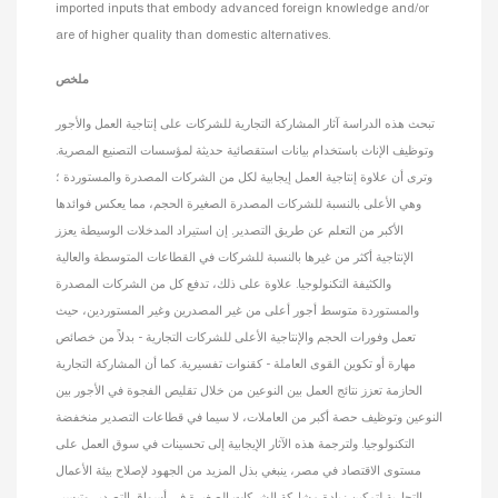
imported inputs that embody advanced foreign knowledge and/or
are of higher quality than domestic alternatives.
ملخص
تبحث هذه الدراسة آثار المشاركة التجارية للشركات على إنتاجية العمل والأجور
وتوظيف الإناث باستخدام بيانات استقصائية حديثة لمؤسسات التصنيع المصرية.
وترى أن علاوة إنتاجية العمل إيجابية لكل من الشركات المصدرة والمستوردة ؛
وهي الأعلى بالنسبة للشركات المصدرة الصغيرة الحجم، مما يعكس فوائدها
الأكبر من التعلم عن طريق التصدير. إن استيراد المدخلات الوسيطة يعزز
الإنتاجية أكثر من غيرها بالنسبة للشركات في القطاعات المتوسطة والعالية
والكثيفة التكنولوجيا. علاوة على ذلك، تدفع كل من الشركات المصدرة
والمستوردة متوسط أجور أعلى من غير المصدرين وغير المستوردين، حيث
تعمل وفورات الحجم والإنتاجية الأعلى للشركات التجارية - بدلاً من خصائص
مهارة أو تكوين القوى العاملة - كقنوات تفسيرية. كما أن المشاركة التجارية
الحازمة تعزز نتائج العمل بين النوعين من خلال تقليص الفجوة في الأجور بين
النوعين وتوظيف حصة أكبر من العاملات، لا سيما في قطاعات التصدير منخفضة
التكنولوجيا. ولترجمة هذه الآثار الإيجابية إلى تحسينات في سوق العمل على
مستوى الاقتصاد في مصر، ينبغي بذل المزيد من الجهود لإصلاح بيئة الأعمال
التجارية لتمكين زيادة مشاركة الشركات الصغيرة في أسواق التصدير وتيسير