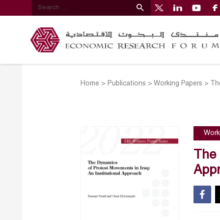
Home
>
Publications
>
Working Papers
>
Th
Work
The 
App