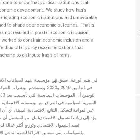
data to show that political institutions that
conomic development. We study how Iraq’s
eteriorating economic institutions and unfavorable
ned to shape poor economic outcomes. That is,
as not resulted in greater economic inclusion;
have worked to constrain economic inclusion and a
 We thus offer policy recommendations that
scheme to distribute Iraq’s oil rents.
في هذه الورقة، نطبق نُهُج مؤسسية لفهم السياقات الاقت
في العامين 2019 و2020. ونستخدم مؤ
التسوية السياسية في العراق مع مؤسساته الاقتصادية ال
غير المواتية لتشكيل النتائج الاقتصادية السيئة، أي أن
يؤد إلى زيادة الشمول الاقتصادي؛ بل من المحتمل أن
تقييد الشمول الاقتصادي وتوزيع أكثر عدالة لدخ
بالسياسات التي تتضمن اقتراحًا لخطة الدخل الأساسي (المحدود) لتوزيع إيرادات النفط في العراق.