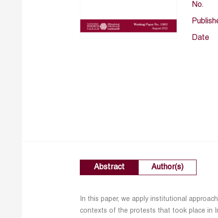
No.
Publish
Date
Abstract
Author(s)
In this paper, we apply institutional approa
contexts of the protests that took place in