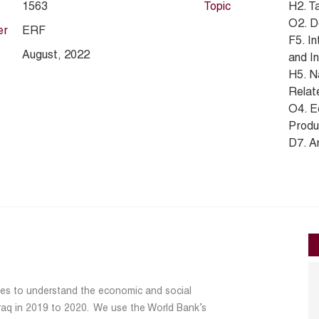
1563
Topic
H2. T
O2. D
er
ERF
F5. In
August, 2022
and In
H5. N
Relate
O4. E
Produc
D7. An
ches to understand the economic and social
 Iraq in 2019 to 2020. We use the World Bank’s