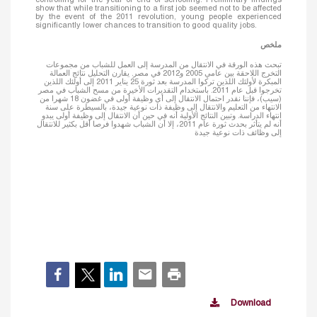
show that while transitioning to a first job seemed not to be affected
by the event of the 2011 revolution, young people experienced
significantly lower chances to transition to good quality jobs.
ملخص
تبحث هذه الورقة في الانتقال من المدرسة إلى العمل للشباب من مجموعات
التخرج اللاحقة بين عامي 2005 و2012 في مصر. یقارن التحلیل نتائج العمالة
المبکرة لأولئك اللذين تركوا المدرسة بعد ثورة 25 ینایر 2011 إلی أولئك اللذين
تخرجوا قبل عام 2011. باستخدام التقديرات الأخيرة من مسح الشباب في مصر
(سيب)، فإننا نقدر احتمال الانتقال إلى أي وظيفة أولى في غضون 18 شهرا من
الانتهاء من التعليم والانتقال إلى وظيفة ذات نوعية جيدة، بالسيطرة على سنة
انتهاء الدراسة. وتبين النتائج الأولية أنه في حين أن الانتقال إلى وظيفة أولى يبدو
أنه لم يتأثر بحدث ثورة عام 2011، إلا أن الشباب شهدوا فرصا أقل بكثير للانتقال
إلى وظائف ذات نوعية جيدة
Download